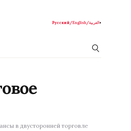
Русский
/
English
/
العربية
●
говое
лансы в двусторонней торговле