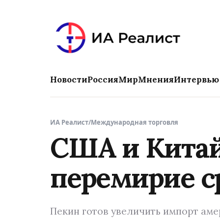
Новости
Россия
Мир
Мнения
Интервью
ИА Реалист
/
Международная торговля
США и Китай
перемирие с
Пекин готов увеличить импорт аме