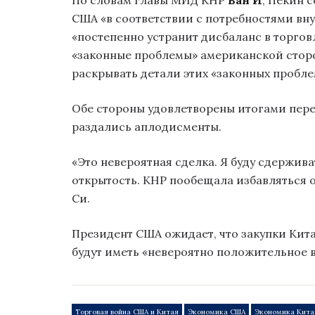
По словам главы МИД КНР
Ван И
, Пекин 
США «в соответствии с потребностями вну
«постепенно устранит дисбаланс в торгов
«законные проблемы» американской сторон
раскрывать детали этих «законных пробле
Обе стороны удовлетворены итогами перег
раздались аплодисменты.
«Это невероятная сделка. Я буду сдержива
открытость. КНР пообещала избавляться о
Си.
Президент США ожидает, что закупки Кит
будут иметь «невероятно положительное в
Торговая война США и Китая
Экономика США
Экономика Кита