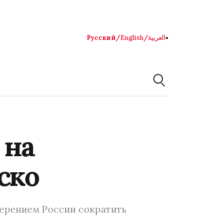
Русский
/
English
/
العربية
●
 на
ско
мерением России сократить