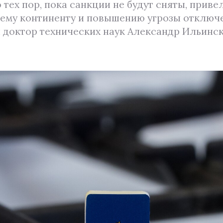
тех пор, пока санкции не будут сняты, привели
сему континенту и повышению угрозы отключ
 доктор технических наук Александр Ильинск