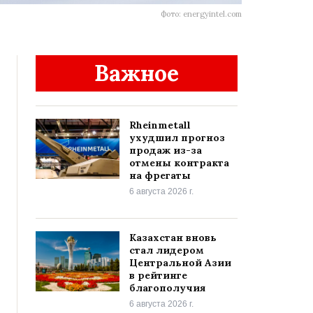
Фото: energyintel.com
Важное
Rheinmetall
ухудшил прогноз
продаж из-за
отмены контракта
на фрегаты
6 августа 2026 г.
Казахстан вновь
стал лидером
Центральной Азии
в рейтинге
благополучия
6 августа 2026 г.