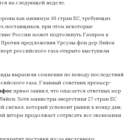
тся на следующей неделе.
ороны как минимум 10 стран ЕС, требующих
сех поставщиков, при этом некоторые
ение России может подтолкнуть Газпром к
. Против предложения Урсулы фон дер Ляйен
порт российского газа открыто выступили
ланды выразили сомнения по поводу последствий
сийского газа. Главный советник премьер-
афос
прямо заявил, что опасается ответных мер
 Ляйен. Хотя министры энергетики 27 стран ЕС
й сигнал, который успокоит рынки к концу дня,
кий шторм продолжает сотрясать все экономики
прекратит поставки из-за введенного