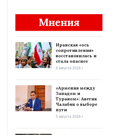
Мнения
Иранская «ось
сопротивления»
восстановилась и
стала опаснее
6 августа 2026 г.
«Армения между
Западом и
Тураном»: Аветик
Чалабян о выборе
пути
5 августа 2026 г.