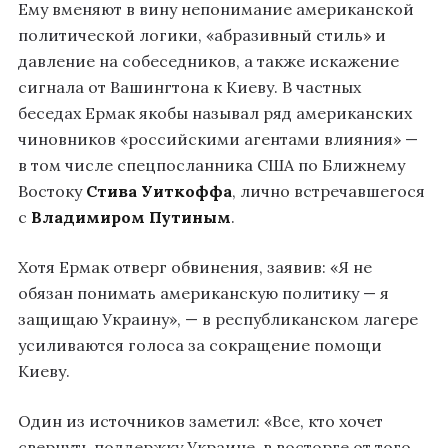
Ему вменяют в вину непонимание американской
политической логики, «абразивный стиль» и
давление на собеседников, а также искажение
сигнала от Вашингтона к Киеву. В частных
беседах Ермак якобы называл ряд американских
чиновников «российскими агентами влияния» —
в том числе спецпосланника США по Ближнему
Востоку
Стива Уиткоффа
, лично встречавшегося
с
Владимиром Путиным
.
Хотя Ермак отверг обвинения, заявив: «Я не
обязан понимать американскую политику — я
защищаю Украину», — в республиканском лагере
усиливаются голоса за сокращение помощи
Киеву.
Один из источников заметил: «Все, кто хочет
свернуть поддержку Украине, в восторге от того,