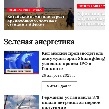
ЗЕЛЕНАЯ ЭНЕРГЕТИ
ЗЕЛЕНАЯ ЭНЕРГЕТИКА
Эфиопия зап
Китайские компании строят
крупнейшую
крупнейшие солнечные
гидроэлект
станции в Африке
на Ниле
Зеленая энергетика
Китайский производитель
аккумуляторов Shuangdeng
успешно провел IPO в
Гонконге
Зеленая энергетика
26 августа 2025 г.
ЧИТАТЬ ДАЛЕЕ
Германия установила 378
новых ветряков за первое
полугодие