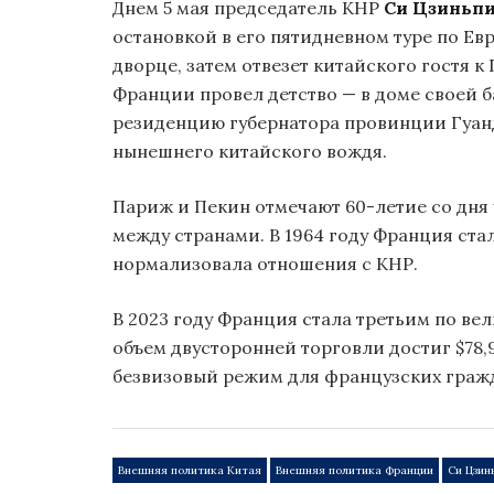
Днем 5 мая председатель КНР
Си Цзиньп
остановкой в его пятидневном туре по Ев
дворце, затем отвезет китайского гостя 
Франции провел детство — в доме своей 
резиденцию губернатора провинции Гуанд
нынешнего китайского вождя.
Париж и Пекин отмечают 60-летие со дн
между странами. В 1964 году Франция ста
нормализовала отношения с КНР.
В 2023 году Франция стала третьим по ве
объем двусторонней торговли достиг $78,
безвизовый режим для французских граж
Внешняя политика Китая
Внешняя политика Франции
Си Цзин