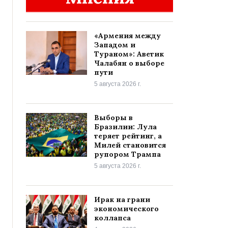
«Армения между
Западом и
Тураном»: Аветик
Чалабян о выборе
пути
5 августа 2026 г.
Выборы в
Бразилии: Лула
теряет рейтинг, а
Милей становится
рупором Трампа
5 августа 2026 г.
Ирак на грани
экономического
коллапса