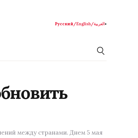
Русский
/
English
/
العربية
●
обновить
ений между странами. Днем 5 мая