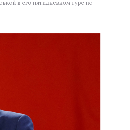
овкой в его пятидневном туре по