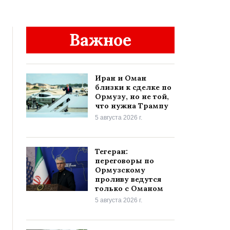
Важное
Иран и Оман
близки к сделке по
Ормузу, но не той,
что нужна Трампу
5 августа 2026 г.
Тегеран:
переговоры по
Ормузскому
проливу ведутся
только с Оманом
5 августа 2026 г.