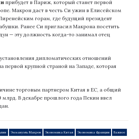
ин
прибудет в Париж, который станет первой
ропе. Макрон даст в честь Си ужин в Елисейском
к Пиренейским горам, где будущий президент
бабушки. Ранее Си пригласил Макрона посетить
ун — эту должность когда-то занимал отец
я установления дипломатических отношений
ла первой крупной страной на Западе, которая
личине торговым партнером Китая в ЕС, а общий
9 млрд. В декабре прошлого года Пекин ввел
дан.
ьпин
Эммануэль Макрон
Экономика Китая
Экономика Франции
Важное