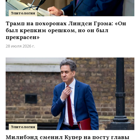
Элитология
Трамп на похоронах Линдси Грэма: «Он
был крепким орешком, но он был
прекрасен»
28 июля 2026 г.
Элитология
Милибэнд сменил Купер на посту главы