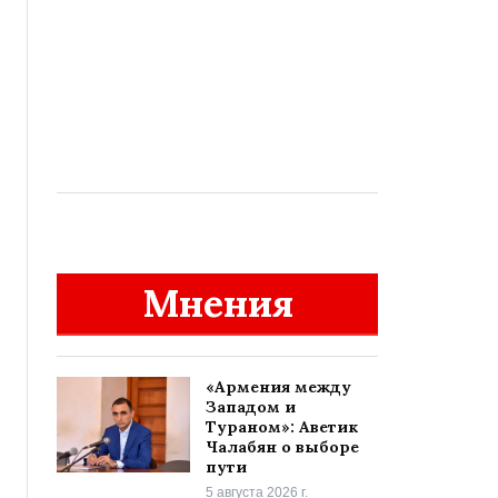
Мнения
«Армения между
Западом и
Тураном»: Аветик
Чалабян о выборе
пути
5 августа 2026 г.