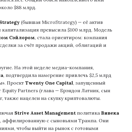
около $88 млрд.
Strategy
(бывшая MicroStrategy) — её актив
ая капитализация превысила $100 млрд. Модель
ом Сэйлором
, стала ориентиром: компания
сделки за счёт продажи акций, облигаций и
угие. На этой неделе медиа-компания,
па
, подтвердила намерение привлечь $2,5 млрд
ы». Проект
Twenty One Capital
, запущенный
quity Partners (глава — Брэндон Латник, сын
r, также нацелен на скупку криптовалюты.
ключая
Strive Asset Management
политика
Вивека
, аффилированную с сыновьями Трампа. Они
иями, чтобы выйти на рынок с готовыми