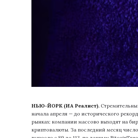
НЬЮ-ЙОРК (ИА Реалист).
Стремительный
начала апреля — до исторического рекорда
рынках: компании массово выходят на бир
криптовалюты. За последний месяц числ
выросло с 89 до 113, по данным BitcoinTr