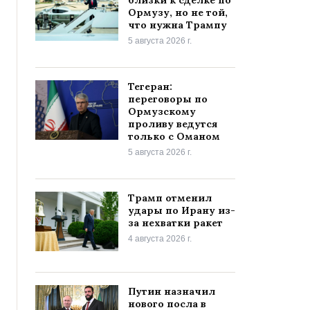
Ормузу, но не той,
что нужна Трампу
5 августа 2026 г.
Тегеран:
переговоры по
Ормузскому
проливу ведутся
только с Оманом
5 августа 2026 г.
Трамп отменил
удары по Ирану из-
за нехватки ракет
4 августа 2026 г.
Путин назначил
нового посла в