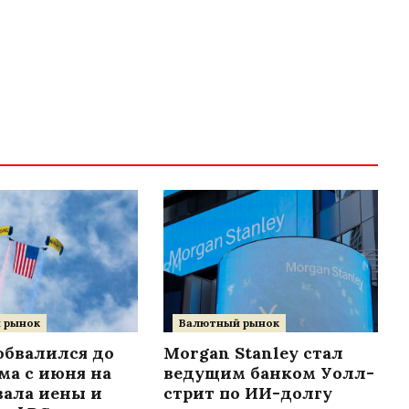
 рынок
Валютный рынок
обвалился до
Morgan Stanley стал
а с июня на
ведущим банком Уолл-
вала иены и
стрит по ИИ-долгу