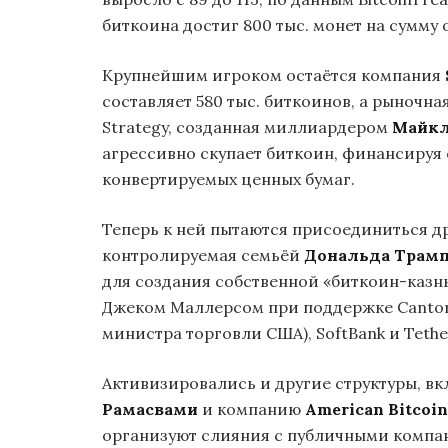
биткоина достиг 800 тыс. монет на сумму 
Крупнейшим игроком остаётся компания
составляет 580 тыс. биткоинов, а рыночн
Strategy, созданная миллиардером
Майкл
агрессивно скупает биткоин, финансируя 
конвертируемых ценных бумаг.
Теперь к ней пытаются присоединиться др
контролируемая семьёй
Дональда Трам
для создания собственной «биткоин-казн
Джеком Маллерсом при поддержке Cantor E
министра торговли США), SoftBank и Tethe
Активизировались и другие структуры, в
Рамасвами
и компанию
American Bitcoin
организуют слияния с публичными компан