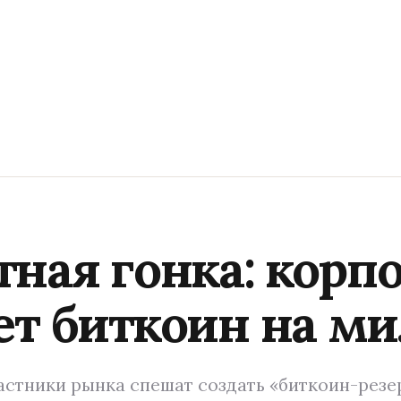
ная гонка: корп
ет биткоин на м
участники рынка спешат создать «биткоин-резе