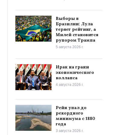
Выборы в
Бразилии: Лула
теряет рейтинг, а
Милей становится
рупором Трампа
5 августа 2026 г.
Ирак на грани
экономического
коллапса
4 августа 2026 г.
Рейн упал до
рекордного
минимума с 1880
года
3 августа 2026 г.