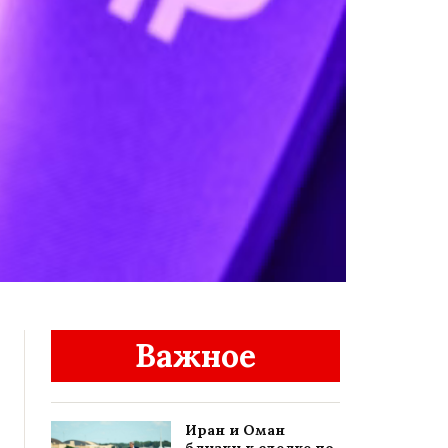
Важное
Иран и Оман
близки к сделке по