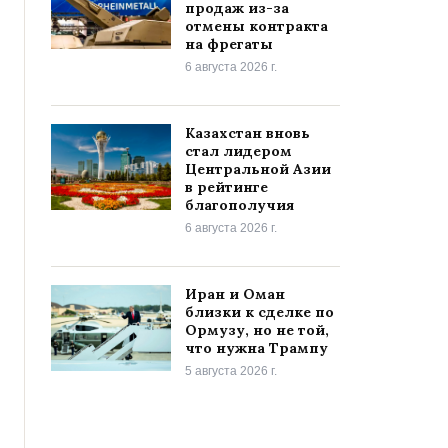
продаж из-за
отмены контракта
на фрегаты
6 августа 2026 г.
Казахстан вновь
стал лидером
Центральной Азии
в рейтинге
благополучия
6 августа 2026 г.
Иран и Оман
близки к сделке по
Ормузу, но не той,
что нужна Трампу
5 августа 2026 г.