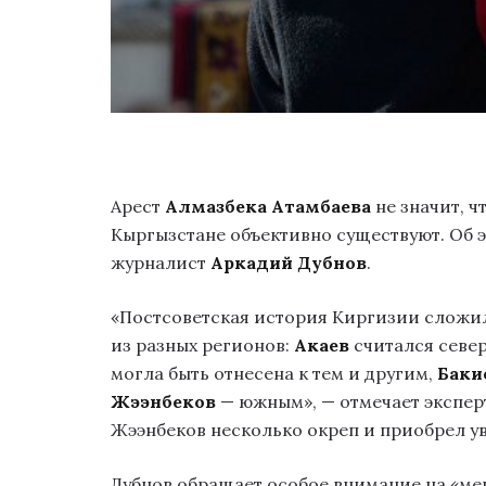
Арест
Алмазбека Атамбаева
не значит, ч
Кыргызстане объективно существуют. Об 
журналист
Аркадий Дубнов
.
«Постсоветская история Киргизии сложила
из разных регионов:
Акаев
считался севе
могла быть отнесена к тем и другим,
Баки
Жээнбеков
— южным», — отмечает эксперт
Жээнбеков несколько окреп и приобрел ув
Дубнов обращает особое внимание на «мен