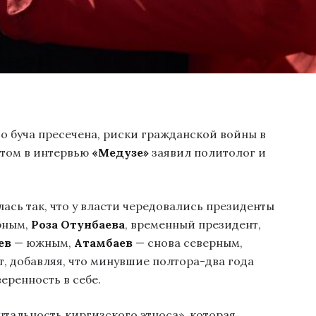
то буча пресечена, риски гражданской войны в
этом в интервью
«Медузе»
заявил политолог и
сь так, что у власти чередовались президенты
рным,
Роза Отунбаева
, временный президент,
ев
— южным,
Атамбаев
— снова северным,
, добавляя, что минувшие полтора-два года
еренность в себе.
тальность киргизского этноса», которая