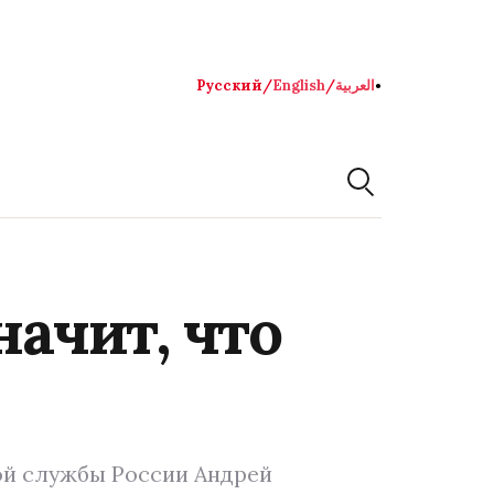
Русский
/
English
/
العربية
●
начит, что
ой службы России Андрей