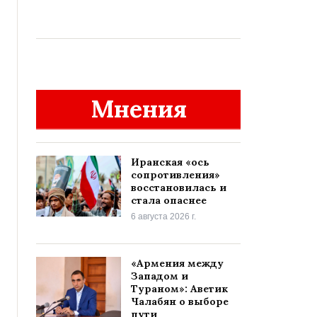
Мнения
Иранская «ось
сопротивления»
восстановилась и
стала опаснее
6 августа 2026 г.
«Армения между
Западом и
Тураном»: Аветик
Чалабян о выборе
пути