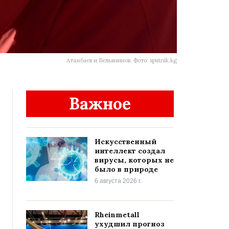
Атамбаев и Бельянинов. Фото: sputnik.kg
Важное
Искусственный
интеллект создал
вирусы, которых не
было в природе
6 августа 2026 г.
Rheinmetall
ухудшил прогноз