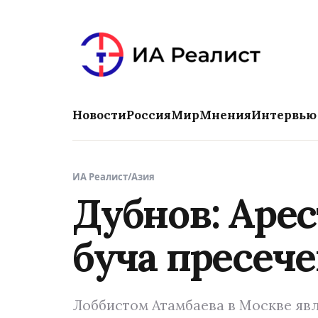
Новости
Россия
Мир
Мнения
Интервью
ИА Реалист
/
Азия
Дубнов: Арес
буча пресеч
Лоббистом Атамбаева в Москве яв