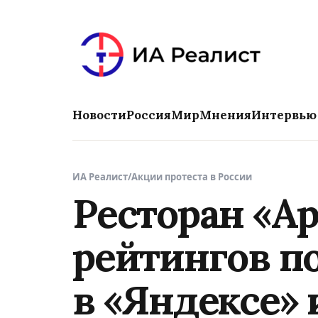
Новости
Россия
Мир
Мнения
Интервью
ИА Реалист
/
Акции протеста в России
Ресторан «А
рейтингов п
в «Яндексе» 