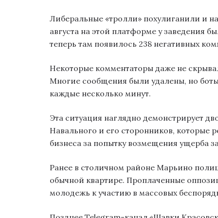
Либеральные «тролли» похулиганили и на 
августа на этой платформе у заведения бы
теперь там появилось 238 негативных ком
Некоторые комментаторы даже не скрывал
Многие сообщения были удалены, но боты
каждые несколько минут.
Эта ситуация наглядно демонстрирует дв
Навального и его сторонников, которые 
бизнеса за попытку возмещения ущерба з
Ранее в столичном районе Марьино поли
обычной квартире. Проплаченные оппозиц
молодежь к участию в массовых беспорядк
Позднее Telegram-канал «Шавки Красовск