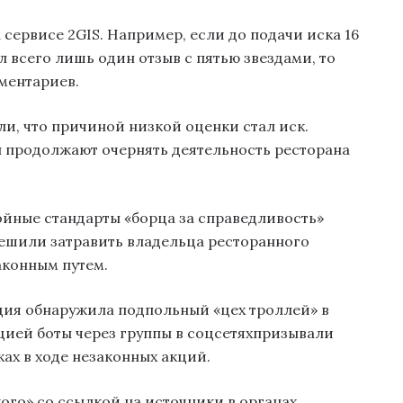
сервисе 2GIS. Например, если до подачи иска 16
л всего лишь один отзыв с пятью звездами, то
ментариев.
и, что причиной низкой оценки стал иск.
 продолжают очернять деятельность ресторана
ойные стандарты «борца за справедливость»
решили затравить владельца ресторанного
аконным путем.
ция обнаружила подпольный «цех троллей» в
ией боты через группы в соцсетяхпризывали
ах в ходе незаконных акций.
ого» со ссылкой на источники в органах