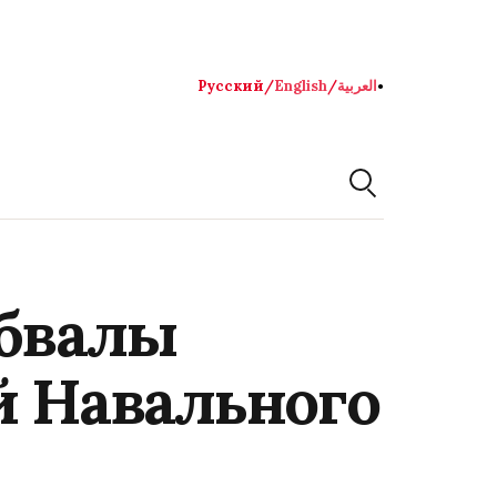
Русский
/
English
/
العربية
●
обвалы
й Навального