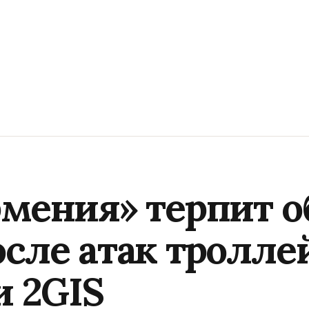
рмения» терпит 
осле атак тролле
и 2GIS