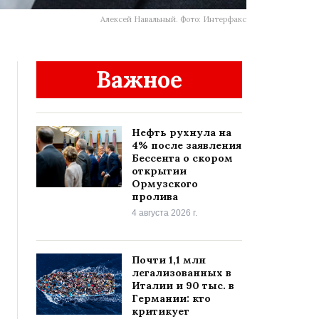
Алексей Навальный. Фото: Интерфакс
Важное
Нефть рухнула на
4% после заявления
Бессента о скором
открытии
Ормузского
пролива
4 августа 2026 г.
Почти 1,1 млн
легализованных в
Италии и 90 тыс. в
Германии: кто
критикует