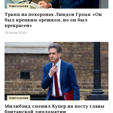
Элитология
Трамп на похоронах Линдси Грэма: «Он
был крепким орешком, но он был
прекрасен»
28 июля 2026 г.
Элитология
Милибэнд сменил Купер на посту главы
британской дипломатии