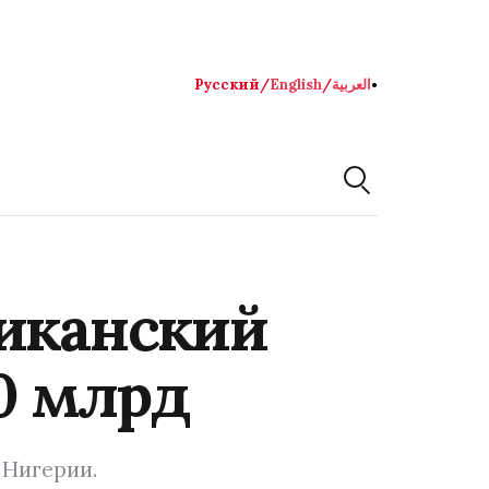
Русский
/
English
/
العربية
●
риканский
0 млрд
 Нигерии.