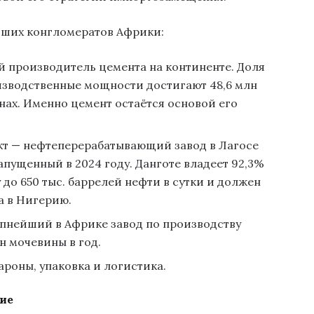
йших конгломератов Африки:
 производитель цемента на континенте. Доля
изводственные мощности достигают 48,6 млн
анах. Именно цемент остаётся основой его
т — нефтеперерабатывающий завод в Лагосе
апущенный в 2024 году. Данготе владеет 92,3%
 до 650 тыс. баррелей нефти в сутки и должен
а в Нигерию.
упнейший в Африке завод по производству
н мочевины в год.
кароны, упаковка и логистика.
ие