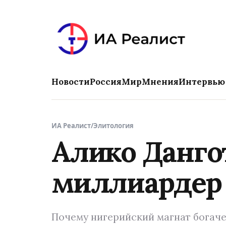
Новости
Россия
Мир
Мнения
Интервью
ИА Реалист
/
Элитология
Алико Данго
миллиардер 
Почему нигерийский магнат богаче