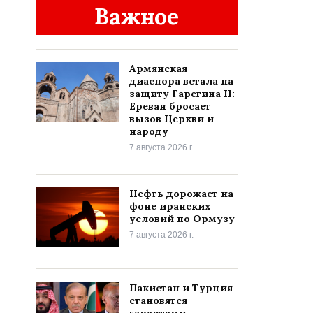
Важное
Армянская
диаспора встала на
защиту Гарегина II:
Ереван бросает
вызов Церкви и
народу
7 августа 2026 г.
Нефть дорожает на
фоне иранских
условий по Ормузу
7 августа 2026 г.
Пакистан и Турция
становятся