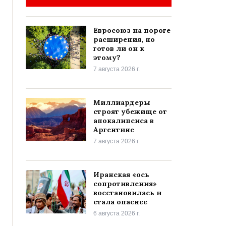
Евросоюз на пороге
расширения, но
готов ли он к
этому?
7 августа 2026 г.
Миллиардеры
строят убежище от
апокалипсиса в
Аргентине
7 августа 2026 г.
Иранская «ось
сопротивления»
восстановилась и
стала опаснее
6 августа 2026 г.