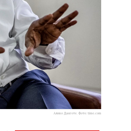
Алико Данготе. Фото: time.com