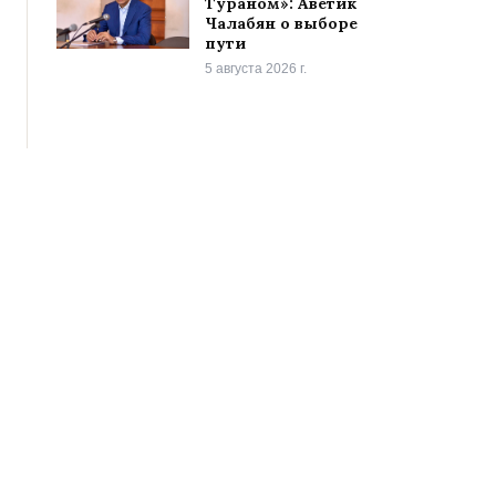
Тураном»: Аветик
Чалабян о выборе
пути
5 августа 2026 г.