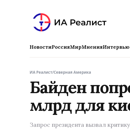
Новости
Россия
Мир
Мнения
Интервью
ИА Реалист
/
Северная Америка
Байден попро
млрд для ки
Запрос президента вызвал критику