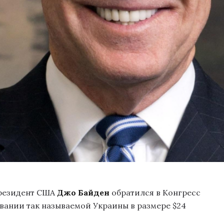
резидент США
Джо Байден
обратился в Конгресс
ании так называемой Украины в размере $24