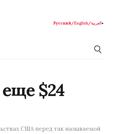
Русский
/
English
/
العربية
●
 еще $24
льствах США перед так называемой