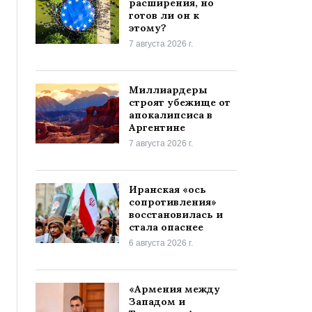
расширения, но
готов ли он к
этому?
7 августа 2026 г.
Миллиардеры
строят убежище от
апокалипсиса в
Аргентине
7 августа 2026 г.
Иранская «ось
сопротивления»
восстановилась и
стала опаснее
6 августа 2026 г.
«Армения между
Западом и