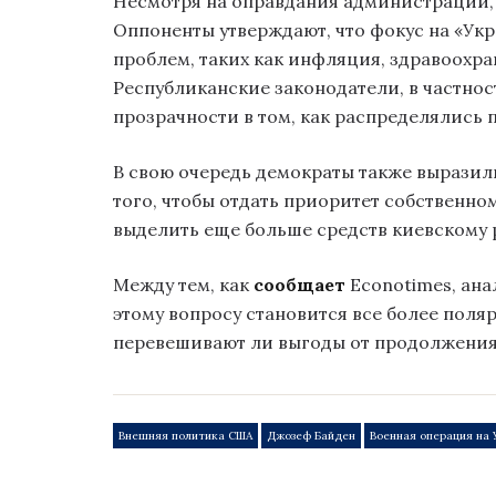
Несмотря на оправдания администрации, 
Оппоненты утверждают, что фокус на «Укр
проблем, таких как инфляция, здравоохра
Республиканские законодатели, в частнос
прозрачности в том, как распределялись
В свою очередь демократы также выразил
того, чтобы отдать приоритет собственн
выделить еще больше средств киевскому 
Между тем, как
сообщает
Econotimes, ана
этому вопросу становится все более пол
перевешивают ли выгоды от продолжени
Внешняя политика США
Джозеф Байден
Военная операция на 