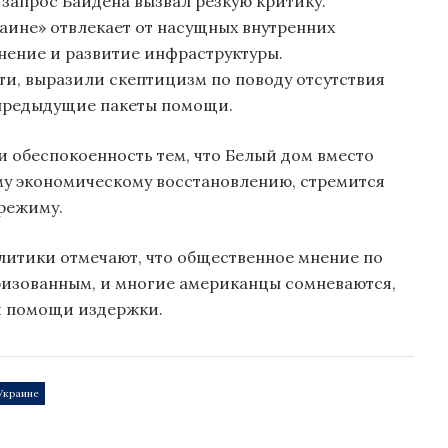
запрос Байдена вызвал резкую критику.
аине» отвлекает от насущных внутренних
нение и развитие инфраструктуры.
ти, выразили скептицизм по поводу отсутствия
 предыдущие пакеты помощи.
и обеспокоенность тем, что Белый дом вместо
ому экономическому восстановлению, стремится
режиму.
литики отмечают, что общественное мнение по
яризованным, и многие американцы сомневаются,
я помощи издержки.
Украине