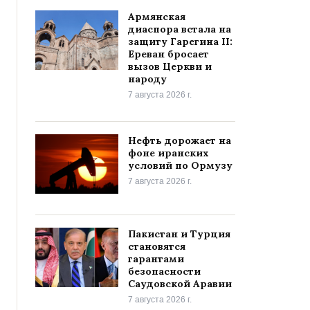
Армянская
диаспора встала на
защиту Гарегина II:
Ереван бросает
вызов Церкви и
народу
7 августа 2026 г.
Нефть дорожает на
фоне иранских
условий по Ормузу
7 августа 2026 г.
Пакистан и Турция
становятся
гарантами
безопасности
Саудовской Аравии
7 августа 2026 г.