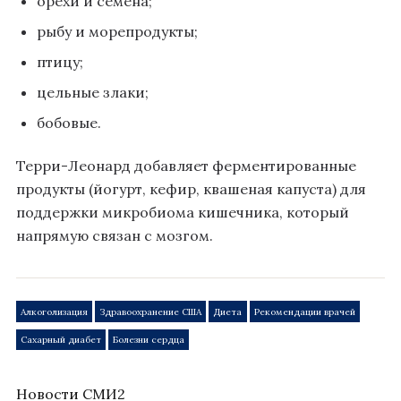
орехи и семена;
рыбу и морепродукты;
птицу;
цельные злаки;
бобовые.
Терри-Леонард добавляет ферментированные
продукты (йогурт, кефир, квашеная капуста) для
поддержки микробиома кишечника, который
напрямую связан с мозгом.
Алкоголизация
Здравоохранение США
Диета
Рекомендации врачей
Сахарный диабет
Болезни сердца
Новости СМИ2