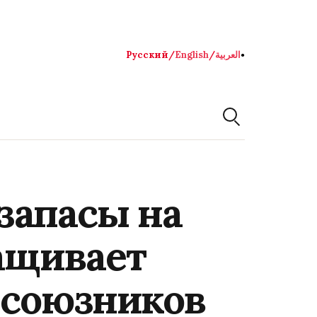
Русский
/
English
/
العربية
●
запасы на
ащивает
 союзников