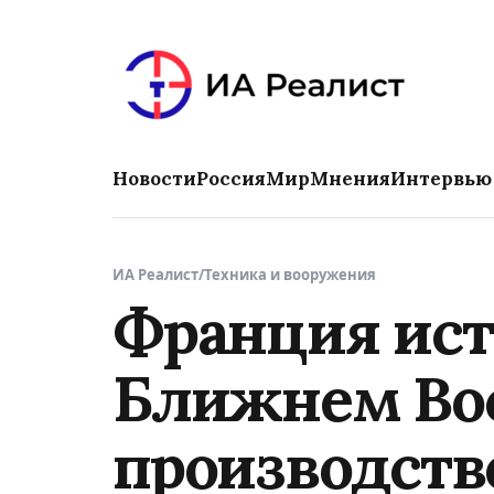
Новости
Россия
Мир
Мнения
Интервью
ИА Реалист
/
Техника и вооружения
Франция ист
Ближнем Вос
производств