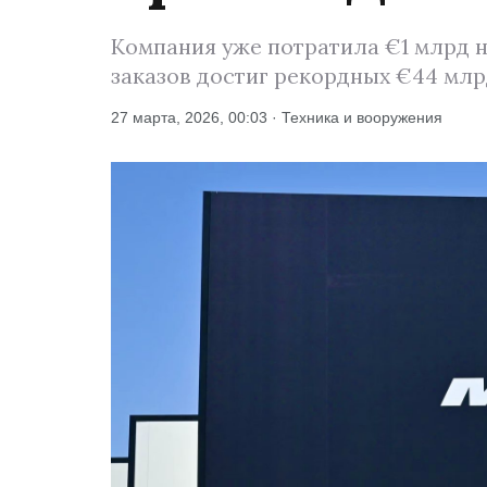
Компания уже потратила €1 млрд н
заказов достиг рекордных €44 млр
27 марта, 2026, 00:03 · Техника и вооружения