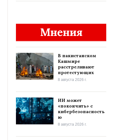
Мнения
В пакистанском
Кашмире
расстреливают
протестующих
8 августа 2026 г.
ИИ может
«покончить» с
кибербезопасность
ю
8 августа 2026 г.