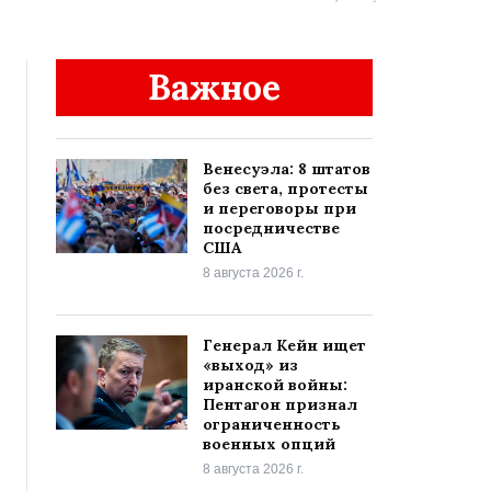
Важное
Венесуэла: 8 штатов
без света, протесты
и переговоры при
посредничестве
США
8 августа 2026 г.
Генерал Кейн ищет
«выход» из
иранской войны:
Пентагон признал
ограниченность
военных опций
8 августа 2026 г.