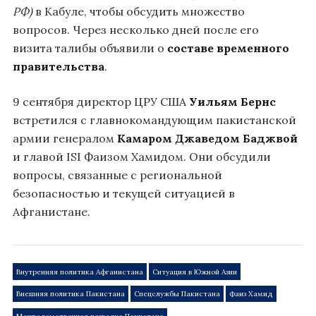
РФ)
в Кабуле, чтобы обсудить множество
вопросов. Через несколько дней после его
визита талибы объявили о
составе временного
правительства
.
9 сентября директор ЦРУ США
Уильям Бернс
встретился с главнокомандующим пакистанской
армии генералом
Камаром Джаведом Баджвой
и главой ISI Фаизом Хамидом. Они обсудили
вопросы, связанные с региональной
безопасностью и текущей ситуацией в
Афганистане.
Внутренняя политика Афганистана
Ситуация в Южной Азии
Внешняя политика Пакистана
Спецслужбы Пакистана
Фаиз Хамид