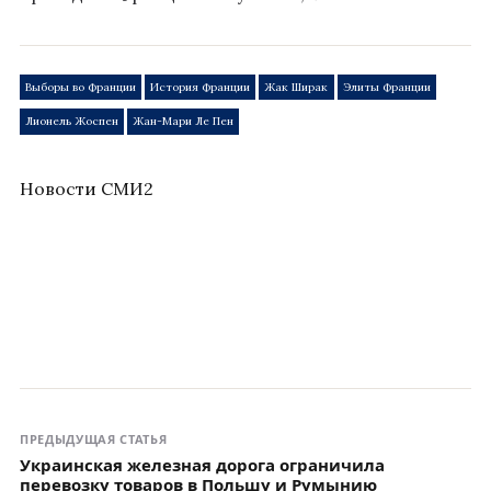
Выборы во Франции
История Франции
Жак Ширак
Элиты Франции
Лионель Жоспен
Жан-Мари Ле Пен
Новости СМИ2
ПРЕДЫДУЩАЯ СТАТЬЯ
Украинская железная дорога ограничила
перевозку товаров в Польшу и Румынию