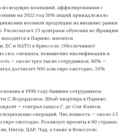
 из ведущих компаний, аффилированная с
тоянию на 2022 год 50% акций принадлежало
родвижения военной продукции на внешние рынки
р. Располагает 23 центрами обучения во Франции
 находится в Париже, имеются
и, ЕС и НАТО в Брюсселе. Обеспечивает
их сил, спецназа, повышение квалификации в
сть — около трех тысяч сотрудников, 80% —
тал достигает 500 млн евро ежегодно, 20%
основана в 1998 году бывшим сотрудником
ти С.Жерарденом. Штаб-квартира в Париже,
езидент — генерал запаса Г. де Сен-Кантен,
пециальных операций. Численность — около 1,5
н евро ежегодно. Реализует проекты в 80 странах,
, Нигер, ЦАР, Чад, а также в Венесуэле,