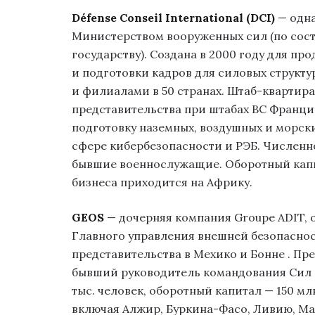
Défense Conseil International (DCI)
— одна
Министерством вооруженных сил (по сос
государству). Создана в 2000 году для п
и подготовки кадров для силовых структу
и филиалами в 50 странах. Штаб-квартира
представительства при штабах ВС Франци
подготовку наземных, воздушных и морск
сфере кибербезопасности и РЭБ. Численно
бывшие военнослужащие. Оборотный капи
бизнеса приходится на Африку.
GEOS
— дочерняя компания Groupe ADIT, 
Главного управления внешней безопаснос
представительства в Мехико и Бонне
. Пр
бывший руководитель командования Сил с
тыс. человек, оборотный капитал — 150 мл
включая Алжир, Буркина-Фасо, Ливию, Мали