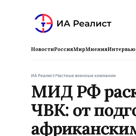
Новости
Россия
Мир
Мнения
Интервью
ИА Реалист
/
Частные военные компании
МИД РФ раск
ЧВК: от подг
африкански