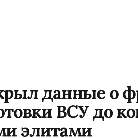
рыл данные о ф
отовки ВСУ до к
ми элитами