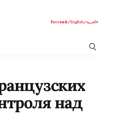
Русский
/
English
/
العربية
●
ранцузских
онтроля над