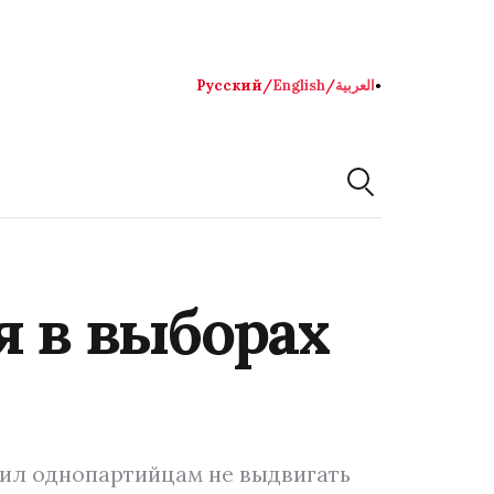
Русский
/
English
/
العربية
●
я в выборах
ил однопартийцам не выдвигать