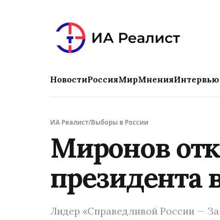
Новости
Россия
Мир
Мнения
Интервью
ИА Реалист
/
Выборы в России
Миронов отка
президента в
Лидер «Справедливой России — За