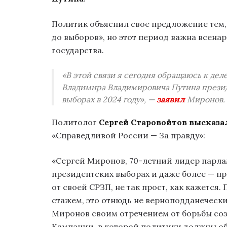
Политик объяснил свое предложение тем, 
до выборов», но этот период важна всен
государства.
«В этой связи я сегодня обращаюсь к де
Владимира Владимировича Путина прези
выборах в 2024 году», —
заявил
Миронов.
Политолог
Сергей Старовойтов
высказа
«Справедливой России — За правду»:
«Сергей Миронов, 70-летний лидер парлам
президентских выборах и даже более — п
от своей СРЗП, не так прост, как кажется.
стажем, это отнюдь не верноподданечески
Миронов своим отречением от борьбы соз
Кампании, в которой политики должны об