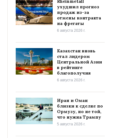
Rheinmetall
ухудшил прогноз
продаж из-за
отмены контракта
на фрегаты
6 августа 2026 г.
Казахстан вновь
стал лидером
Центральной Азии
в рейтинге
благополучия
6 августа 2026 г.
Иран и Оман
близки к сделке по
Ормузу, но не той,
что нужна Трампу
5 августа 2026 г.