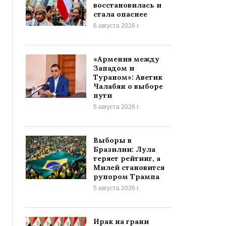
восстановилась и
стала опаснее
6 августа 2026 г.
«Армения между
Западом и
Тураном»: Аветик
Чалабян о выборе
пути
5 августа 2026 г.
Выборы в
Бразилии: Лула
теряет рейтинг, а
Милей становится
рупором Трампа
5 августа 2026 г.
Ирак на грани