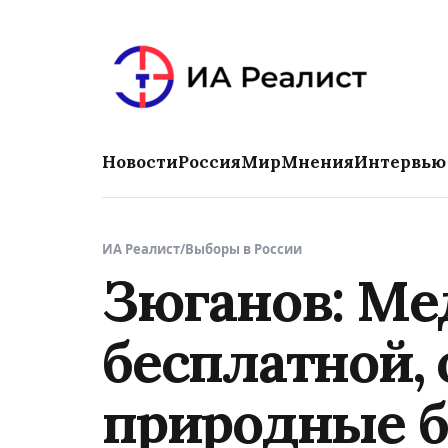
Новости
Россия
Мир
Мнения
Интервью
ИА Реалист
/
Выборы в России
Зюганов: Ме
бесплатной, 
природные б