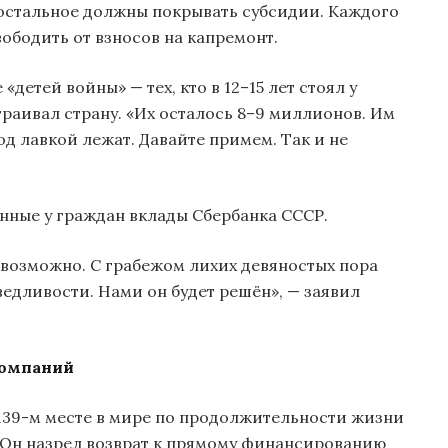
 остальное должны покрывать субсидии. Каждого
ободить от взносов на капремонт.
детей войны» — тех, кто в 12–15 лет стоял у
траивал страну. «Их осталось 8–9 миллионов. Им
од лавкой лежат. Давайте примем. Так и не
нные у граждан вклады Сбербанка СССР.
 возможно. С грабежом лихих девяностых пора
ведливости. Нами он будет решён», — заявил
компаний
 139-м месте в мире по продолжительности жизни
 Он назрел возврат к прямому финансированию