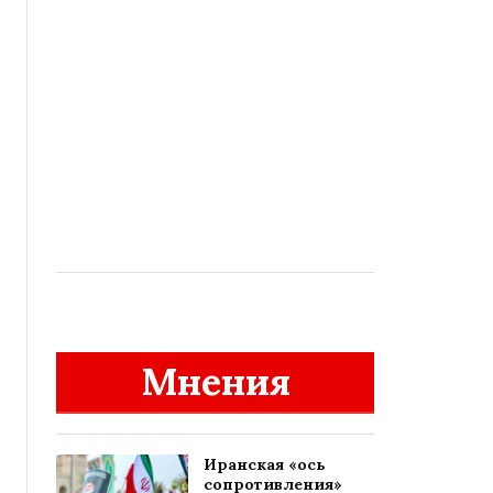
Мнения
Иранская «ось
сопротивления»