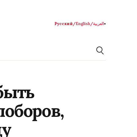
Русский
/
English
/
العربية
●
быть
поборов,
ду