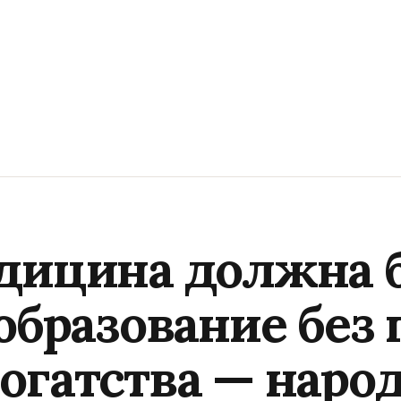
дицина должна 
образование без 
огатства — наро