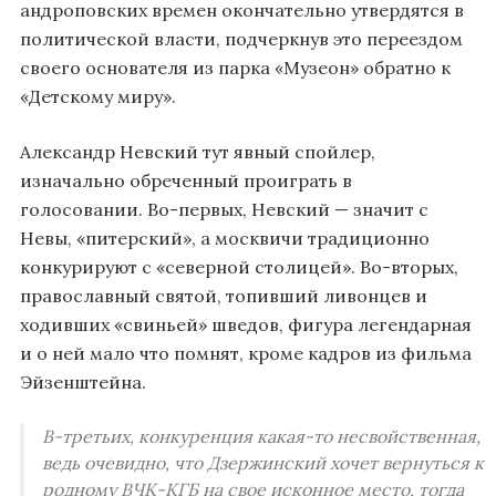
андроповских времен окончательно утвердятся в
политической власти, подчеркнув это переездом
своего основателя из парка «Музеон» обратно к
«Детскому миру».
Александр Невский тут явный спойлер,
изначально обреченный проиграть в
голосовании. Во-первых, Невский — значит с
Невы, «питерский», а москвичи традиционно
конкурируют с «северной столицей». Во-вторых,
православный святой, топивший ливонцев и
ходивших «свиньей» шведов, фигура легендарная
и о ней мало что помнят, кроме кадров из фильма
Эйзенштейна.
В-третьих, конкуренция какая-то несвойственная,
ведь очевидно, что Дзержинский хочет вернуться к
родному ВЧК-КГБ на свое исконное место, тогда