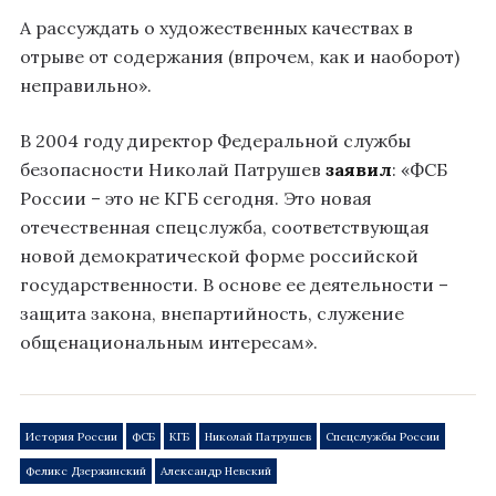
А рассуждать о художественных качествах в
отрыве от содержания (впрочем, как и наоборот)
неправильно».
В 2004 году директор Федеральной службы
безопасности Николай Патрушев
заявил
: «ФСБ
России – это не КГБ сегодня. Это новая
отечественная спецслужба, соответствующая
новой демократической форме российской
государственности. В основе ее деятельности –
защита закона, внепартийность, служение
общенациональным интересам».
История России
ФСБ
КГБ
Николай Патрушев
Спецслужбы России
Феликс Дзержинский
Александр Невский