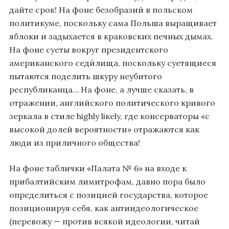
дайте срок! На фоне безобразий в польском
политикуме, поскольку сама Польша выращивает
яблоки и задыхается в краковских печных дымах.
На фоне суеты вокруг президентского
американского седи́лища, поскольку суетящиеся
пытаются поделить шкуру неубитого
республиканца… На фоне, а лучше сказать, в
отражении, английского политического кривого
зеркала в стиле highly liкely, где консерваторы «с
высокой долей вероятности» отражаются как
люди из приличного общества!
На фоне таблички «Палата № 6» на входе к
прибалтийским лимитрофам, давно пора было
определиться с позицией государства, которое
позиционируя себя, как антиидеологическое
(перевожу — против всякой идеологии, читай