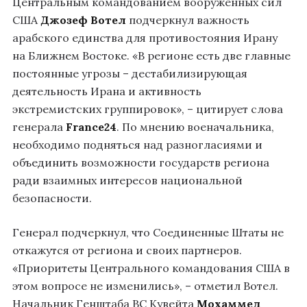
Центральным командованием вооруженных сил
США
Джозеф Вотел
подчеркнул важность
арабского единства для противостояния Ирану
на Ближнем Востоке. «В регионе есть две главные
постоянные угрозы – дестабилизирующая
деятельность Ирана и активность
экстремистских группировок», – цитирует слова
генерала
F
rance24
. По мнению военачальника,
необходимо подняться над разногласиями и
объединить возможности государств региона
ради взаимных интересов национальной
безопасности.
Генерал подчеркнул, что Соединенные Штаты не
откажутся от региона и своих партнеров.
«Приоритеты Центрального командования США в
этом вопросе не изменились», – отметил Вотел.
Начальник Генштаба ВС Кувейта
Мохаммед