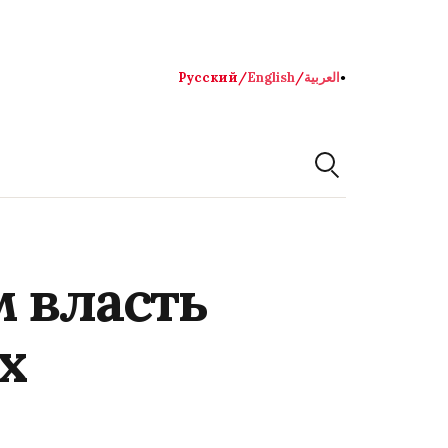
Русский
/
English
/
العربية
●
м власть
х