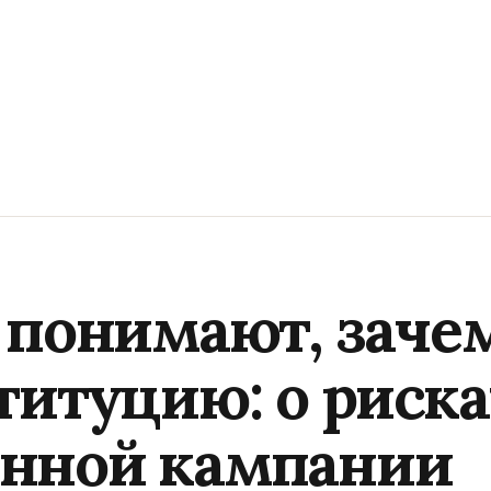
 понимают, заче
титуцию: о риска
нной кампании