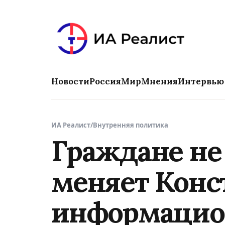
Новости
Россия
Мир
Мнения
Интервью
ИА Реалист
/
Внутренняя политика
Граждане не
меняет Конс
информацио