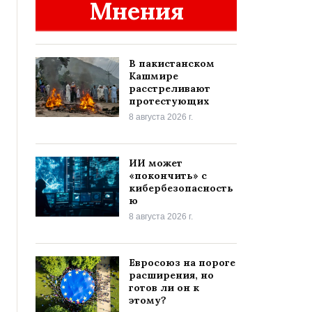
Мнения
В пакистанском
Кашмире
расстреливают
протестующих
8 августа 2026 г.
ИИ может
«покончить» с
кибербезопасность
ю
8 августа 2026 г.
Евросоюз на пороге
расширения, но
готов ли он к
этому?