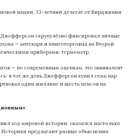
 новой нации, 33-летний делегат от Вирджинии
ой Джефферсон скрупулёзно фиксировал личные
рхока — аптекаря и книготорговца на Второй
огическими приборами, термометр.
нгов — по современным оценкам, это эквивалент
ись: в тот же день Джефферсон купил семь пар
ертвовал один шиллинг и шесть пенсов на
ционным»
енил ход мировой истории, оказался настолько
? Историки предлагают разные объяснения.