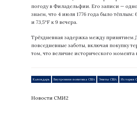
погоду в Филадельфии. Его записи — одно
знаем, что 4 июля 1776 года было тёплым: 68
и 73,5°F к 9 вечера.
Трёхдневная задержка между принятием Д
повседневные заботы, включая покупку те
том, что величие исторического момента 
Календарь
Внутренняя политика США
Элиты США
История 
Новости СМИ2