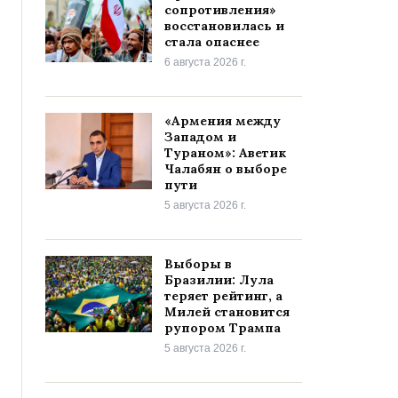
сопротивления»
восстановилась и
стала опаснее
6 августа 2026 г.
«Армения между
Западом и
Тураном»: Аветик
Чалабян о выборе
пути
5 августа 2026 г.
Выборы в
Бразилии: Лула
теряет рейтинг, а
Милей становится
рупором Трампа
5 августа 2026 г.