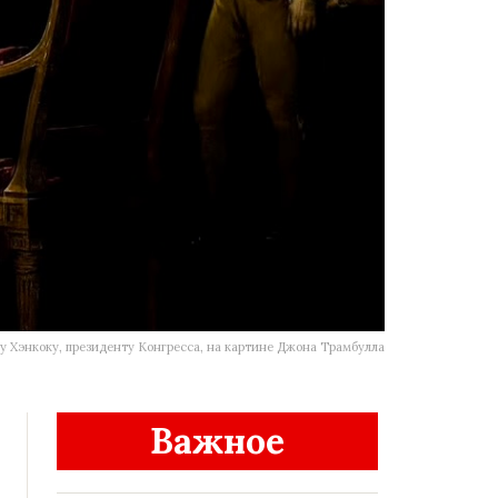
 Хэнкоку, президенту Конгресса, на картине Джона Трамбулла
Важное