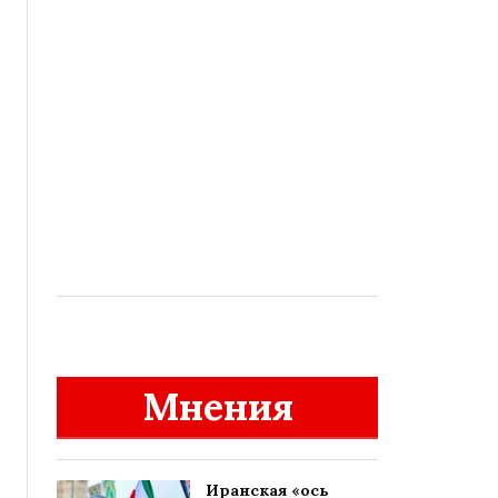
Мнения
Иранская «ось