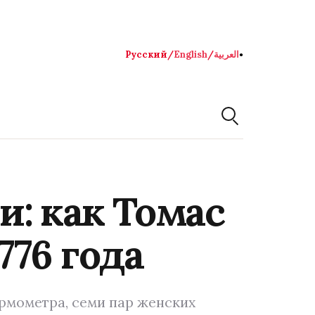
Русский
/
English
/
العربية
●
: как Томас
76 года
рмометра, семи пар женских