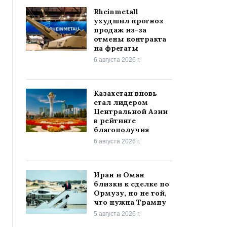
Rheinmetall
ухудшил прогноз
продаж из-за
отмены контракта
на фрегаты
6 августа 2026 г.
Казахстан вновь
стал лидером
Центральной Азии
в рейтинге
благополучия
6 августа 2026 г.
Иран и Оман
близки к сделке по
Ормузу, но не той,
что нужна Трампу
5 августа 2026 г.