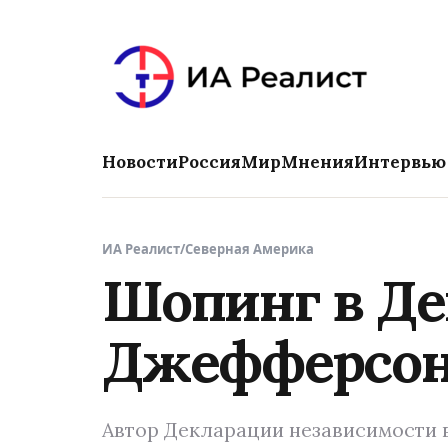
Новости
Россия
Мир
Мнения
Интервью
ИА Реалист
/
Северная Америка
Шопинг в Де
Джефферсон 
Автор Декларации независимости в