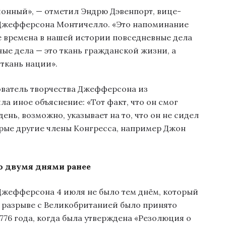
ионный», — отметил Эндрю Дэвенпорт, вице-
 Джефферсона Монтичелло. «Это напоминание
е времена в нашей истории повседневные дела
ные дела — это ткань гражданской жизни, а
 ткань нации».
ователь творчества Джефферсона из
а иное объяснение: «Тот факт, что он смог
ень, возможно, указывает на то, что он не сидел
орые другие члены Конгресса, например Джон
о двумя днями ранее
Джефферсона 4 июля не было тем днём, который
 разрыве с Великобританией было принято
776 года, когда была утверждена «Резолюция о