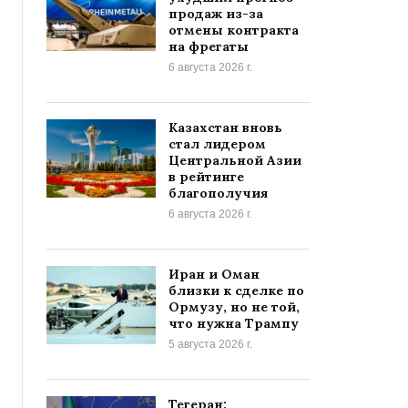
продаж из-за
отмены контракта
на фрегаты
6 августа 2026 г.
Казахстан вновь
стал лидером
Центральной Азии
в рейтинге
благополучия
6 августа 2026 г.
Иран и Оман
близки к сделке по
Ормузу, но не той,
что нужна Трампу
5 августа 2026 г.
Тегеран: