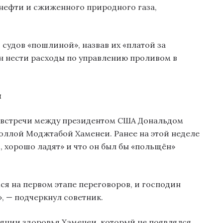
 нефти и сжиженного природного газа,
 судов «пошлиной», назвав их «платой за
н нести расходы по управлению проливом в
я
ь встречи между президентом США Дональдом
оллой Моджтабой Хаменеи. Ранее на этой неделе
, хорошо ладят» и что он был бы «польщён»
ся на первом этапе переговоров, и господин
», — подчеркнул советник.
оянии здоровья Хаменеи, который не появлялся