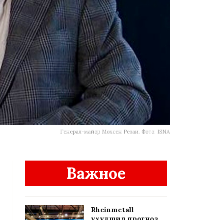
Генерал-майор Мохсен Резаи. Фото: ISNA
Важное
Rheinmetall
ухудшил прогноз