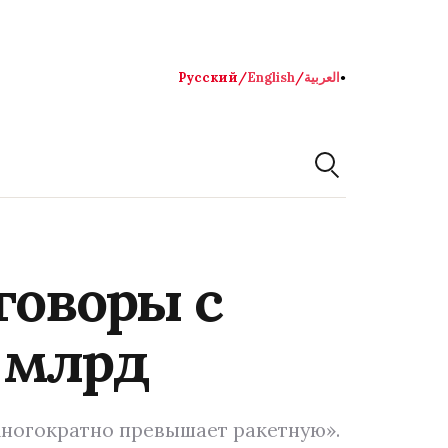
Русский
/
English
/
العربية
●
говоры с
4 млрд
многократно превышает ракетную».