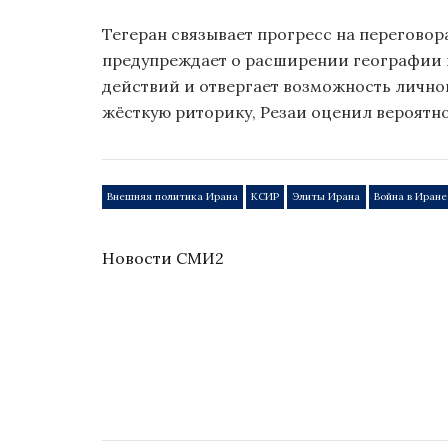
Тегеран связывает прогресс на переговор
предупреждает о расширении географии 
действий и отвергает возможность лично
жёсткую риторику, Резаи оценил вероятно
Внешняя политика Ирана
КСИР
Элиты Ирана
Война в Иране
Новости СМИ2