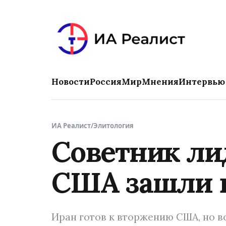
Новости
Россия
Мир
Мнения
Интервью
ИА Реалист
/
Элитология
Советник ли
США зашли в
Иран готов к вторжению США, но в