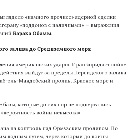
выглядело «намного прочнее» ядерной сделки
Тегерану «поддонов с наличными» — выражения,
шений
Барака Обамы
.
ого залива до Средиземного моря
вления американских ударов Иран «придаст войне
 действия выйдут за пределы Персидского залива
Баб-эль-Мандебский пролив, Красное море и
 базы, которые до сих пор не подвергались
о «вероятность войны невысока».
ана на контроль над Ормузским проливом. По
ким водным путём, через который до войны