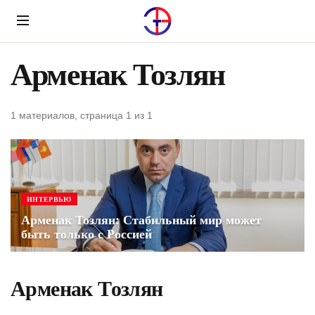
Menu
Арменак Тозлян
1 материалов, страница 1 из 1
ИНТЕРВЬЮ
Арменак Тозлян: Стабильный мир может
быть только с Россией
Арменак Тозлян