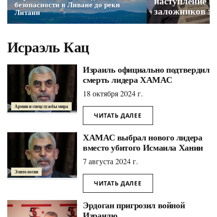
наступление в
безопасности в Ливане до реки
заложников за
Литани
предательстве
Исраэль Кац
Израиль официально подтвердил
смерть лидера ХАМАС
18 октября 2024 г.
Армии и спецслужбы мира
ЧИТАТЬ ДАЛЕЕ
ХАМАС выбрал нового лидера
вместо убитого Исмаила Хании
7 августа 2024 г.
Элитология
ЧИТАТЬ ДАЛЕЕ
Эрдоган пригрозил войной
Израилю