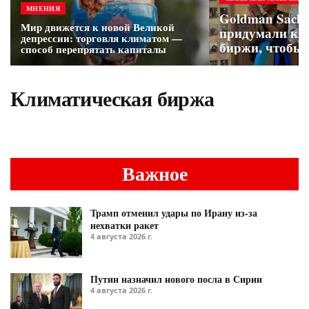
МНЕНИЯ
Goldman Sachs
Мир движется к новой Великой
придумали кл
депрессии: торговля климатом —
биржи, чтобы 
способ перепрятать капиталы
глобальном по
Мейсан
Климатическая биржа
Важное
Трамп отменил удары по Ирану из-за
нехватки ракет
4 августа 2026 г.
Путин назначил нового посла в Сирии
4 августа 2026 г.