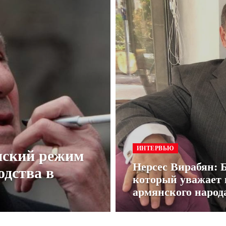
нский режим
ИНТЕРВЬЮ
Нерсес Вирабян: 
одства в
который уважает 
армянского народ