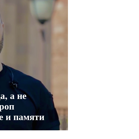
, а не
роп
е и памяти