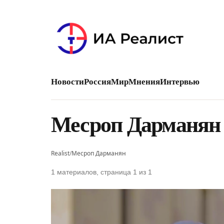
Новости
Россия
Мир
Мнения
Интервью
Месроп Дарманян
Realist
/
Месроп Дарманян
1 материалов, страница 1 из 1