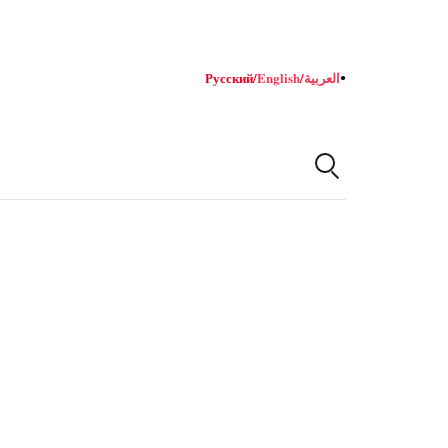
Русский
/
English
/
العربية
●