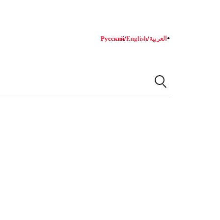
Русский
/
English
/
العربية
●