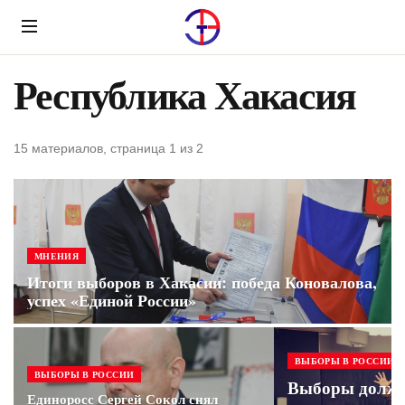
Menu
Республика Хакасия
15 материалов, страница 1 из 2
МНЕНИЯ
Итоги выборов в Хакасии: победа Коновалова,
успех «Единой России»
ВЫБОРЫ В РОССИИ
ВЫБОРЫ В РОССИИ
Выборы должн
Единоросс Сергей Сокол снял