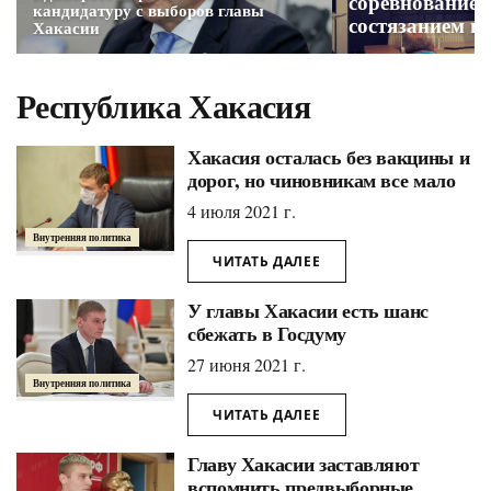
соревнованием 
кандидатуру с выборов главы
состязанием п
Хакасии
баннеров и эф
Дворников
Республика Хакасия
Хакасия осталась без вакцины и
дорог, но чиновникам все мало
4 июля 2021 г.
Внутренняя политика
ЧИТАТЬ ДАЛЕЕ
У главы Хакасии есть шанс
сбежать в Госдуму
27 июня 2021 г.
Внутренняя политика
ЧИТАТЬ ДАЛЕЕ
Главу Хакасии заставляют
вспомнить предвыборные