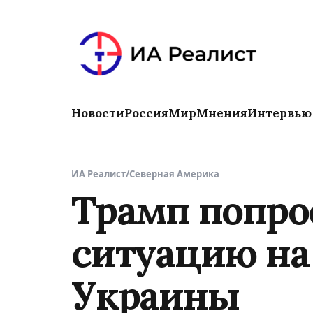
Новости
Россия
Мир
Мнения
Интервью
ИА Реалист
/
Северная Америка
Трамп попро
ситуацию на
Украины