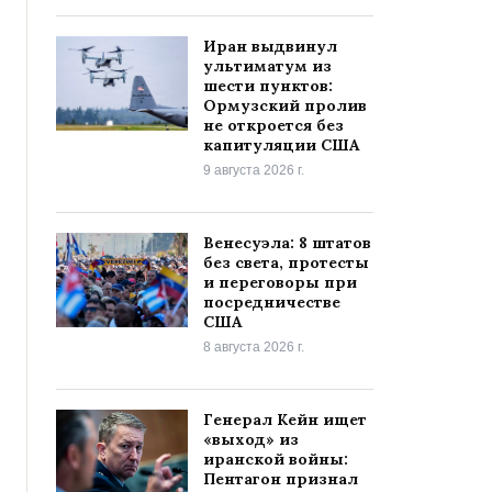
Иран выдвинул
ультиматум из
шести пунктов:
Ормузский пролив
не откроется без
капитуляции США
9 августа 2026 г.
Венесуэла: 8 штатов
без света, протесты
и переговоры при
посредничестве
США
8 августа 2026 г.
Генерал Кейн ищет
«выход» из
иранской войны:
Пентагон признал