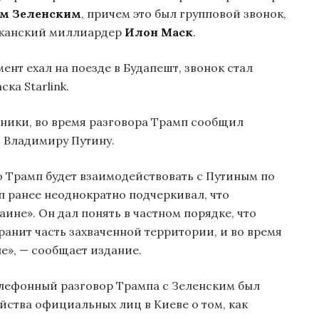
м Зеленским
, причем это был групповой звонок,
иканский миллиардер
Илон Маск
.
ент ехал на поезде в Будапешт, звонок стал
ка Starlink.
ники, во время разговора Трамп сообщил
 Владимиру Путину.
о Трамп будет взаимодействовать с Путиным по
 ранее неоднократно подчеркивал, что
ине». Он дал понять в частном порядке, что
ранит часть захваченной территории, и во время
ле», — сообщает издание.
елефонный разговор Трампа с Зеленским был
йства официальных лиц в Киеве о том, как