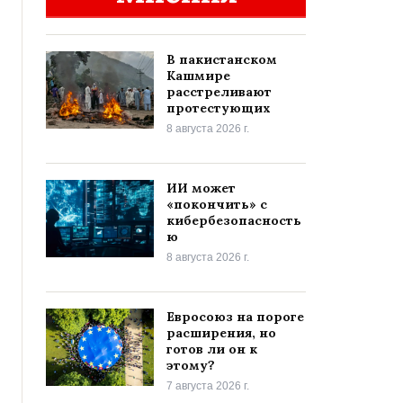
В пакистанском
Кашмире
расстреливают
протестующих
8 августа 2026 г.
ИИ может
«покончить» с
кибербезопасность
ю
8 августа 2026 г.
Евросоюз на пороге
расширения, но
готов ли он к
этому?
7 августа 2026 г.