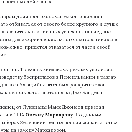
на военных действиях.
лиарды долларов экономической и военной
ть отбиваться от своего более крупного и лучше
я значительных военных успехов в последние
ойны для американских налогоплательщиков и в
возможно, придется отказаться от части своей
ие.
еприязнь Трампа к киевскому режиму усилилась
изводству боеприпасов в Пенсильвании в разгар
зд в колеблющийся штат был раскритикован
как неприкрытая агитация за Джо Байдена.
иканец от Луизианы Майк Джонсон призвал
осла в США
Оксану Маркарову
. По данным
 выборах Зеленский решил воспользоваться этим
туры на замену Маркаровой.