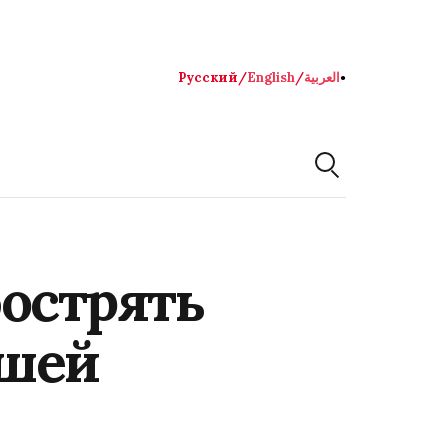
Русский
/
English
/
العربية
●
острять
вшей