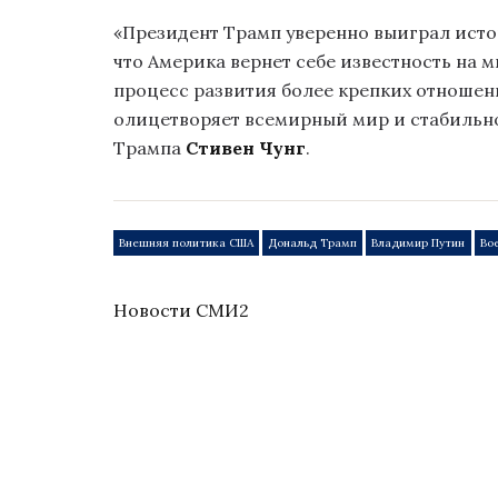
«Президент Трамп уверенно выиграл исто
что Америка вернет себе известность на 
процесс развития более крепких отношени
олицетворяет всемирный мир и стабильно
Трампа
Стивен Чунг
.
Внешняя политика США
Дональд Трамп
Владимир Путин
Во
Новости СМИ2