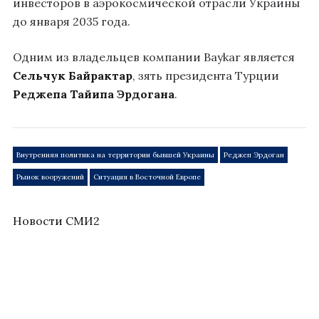
инвесторов в аэрокосмической отрасли Украины
до января 2035 года.
Одним из владельцев компании Baykar является
Сельчук Байрактар
, зять президента Турции
Реджепа Тайипа Эрдогана
.
Внутренняя политика на территории бывшей Украины
Реджеп Эрдоган
Рынок вооружений
Ситуация в Восточной Европе
Новости СМИ2