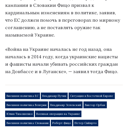
кампании в Словакии Фицо призвал к
кардинальным изменениям в политике, заявив,
что ЕС должен помочь в переговорах по мирному
соглашению, а не поставлять оружие так
называемой Украине.
«Война на Украине началась не год назад, она
началась в 2014 году, когда украинские нацисты
и фашисты начали убивать российских граждан
на Донбассе и в Луганске», — заявил тогда Фицо.
Внешняя политика ЕС
Владимир Путин
Ситуация в Восточной Европе
Внешняя политика Венгрии
Владимир Зеленский
Виктор Орбан
Юлия Тимошенко
Военная операция на Украине
Внешняя политика Словакии
Роберт Фицо
Петер Сийярто