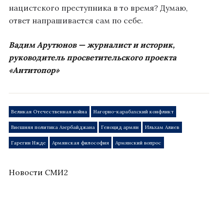
нацистского преступника в то время? Думаю,
ответ напрашивается сам по себе.
Вадим Арутюнов — журналист и историк,
руководитель просветительского проекта
«Антитопор»
Великая Отечественная война
Нагорно-карабахский конфликт
Внешняя политика Азербайджана
Геноцид армян
Ильхам Алиев
Гарегин Нжде
Армянская философия
Армянский вопрос
Новости СМИ2