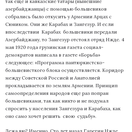
так еще и кавказские татары (нынешние
азербайджанцы) с помощью большевиков
собрались было откусить у Армении Арцах с
Сюником. Они же Карабах и Зангезур. И если
впоследствии Карабах большевики передали
Азербайджану, то Зангезур отстоял отряд Нжде. 4
мая 1920 года грузинская газета социал-
демократов написала в газете «Борьба»
следующее: «Программа пантюркистско-
большевисткого блока осуществляется. Коридор
между Советской Россией и Анатолией
прокладывается по землям Армении. Принцип
самоопределения народов еще раз попран
большевиками, так как никто и не подумал
спросить у населения Зангезура и Карабаха, как
оно само хочет решить свою судьбу».
Дежа вю? Именно. Сто лет назад Гарегин Нжде