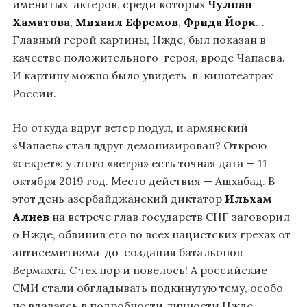
именитых актеров, среди которых
Чулпан
Хаматова
,
Михаил Ефремов
,
Фрида Йорк
…
Главный герой картины, Нжде, был показан в
качестве положительного героя, вроде Чапаева.
И картину можно было увидеть в кинотеатрах
России.
Но откуда вдруг ветер подул, и армянский
«Чапаев» стал вдруг демонизирован? Открою
«секрет»: у этого «ветра» есть точная дата — 11
октября 2019 год. Место действия — Ашхабад. В
этот день азербайджанский диктатор
Ильхам
Алиев
на встрече глав государств СНГ заговорил
о Нжде, обвинив его во всех нацистских грехах от
антисемитизма до создания батальонов
Вермахта. С тех пор и повелось! А российские
СМИ стали обгладывать подкинутую тему, особо
не вдаваясь в подробности личности Нжде,