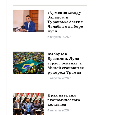
«Армения между
Западом и
Тураном»: Аветик
Чалабян о выборе
пути
5 августа 2026 г.
Выборы в
Бразилии: Лула
теряет рейтинг, а
Милей становится
рупором Трампа
5 августа 2026 г.
Ирак на грани
экономического
коллапса
4 августа 2026 г.