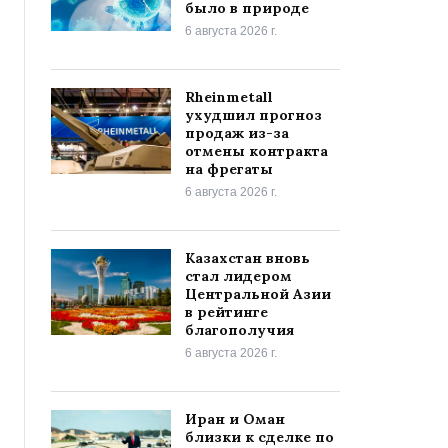
было в природе
6 августа 2026 г.
Rheinmetall
ухудшил прогноз
продаж из-за
отмены контракта
на фрегаты
6 августа 2026 г.
Казахстан вновь
стал лидером
Центральной Азии
в рейтинге
благополучия
6 августа 2026 г.
Иран и Оман
близки к сделке по