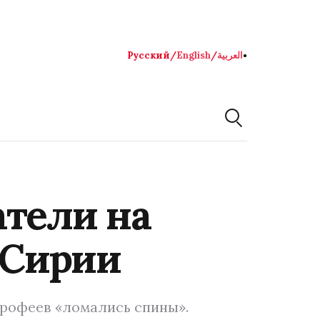
Русский
/
English
/
العربية
●
атели на
 Сирии
трофеев «ломались спины».