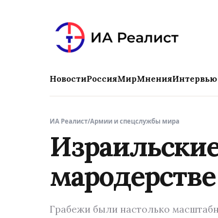
Новости
Россия
Мир
Мнения
Интервью
ИА Реалист
/
Армии и спецслужбы мира
Израильские
мародерстве 
Грабежи были настолько масштабны