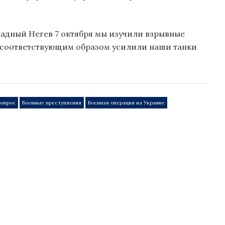
адный Негев 7 октября мы изучили взрывные
и соответствующим образом усилили наши танки
вопрос
Военные преступления
Военная операция на Украине