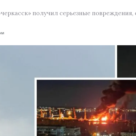
черкасск» получил серьезные повреждения, о
ии