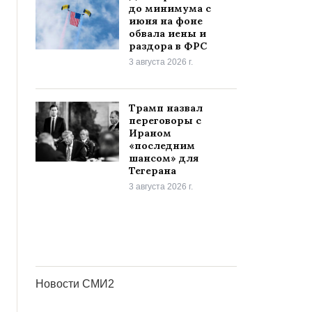
до минимума с
июня на фоне
обвала иены и
раздора в ФРС
3 августа 2026 г.
Трамп назвал
переговоры с
Ираном
«последним
шансом» для
Тегерана
3 августа 2026 г.