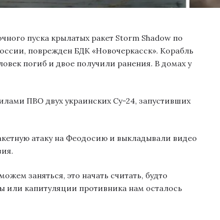
ночного пуска крылатых ракет Storm Shadow по
оссии, поврежден БДК «Новочеркасск». Корабль
овек погиб и двое получили ранения. В домах у
илами ПВО двух украинских Су-24, запустивших
акетную атаку на Феодосию и выкладывали видео
вия.
 можем заняться, это начать считать, будто
ды или капитуляции противника нам осталось