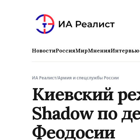
Новости
Россия
Мир
Мнения
Интервью
ИА Реалист
/
Армия и спецслужбы России
Киевский ре
Shadow по д
Феодосии