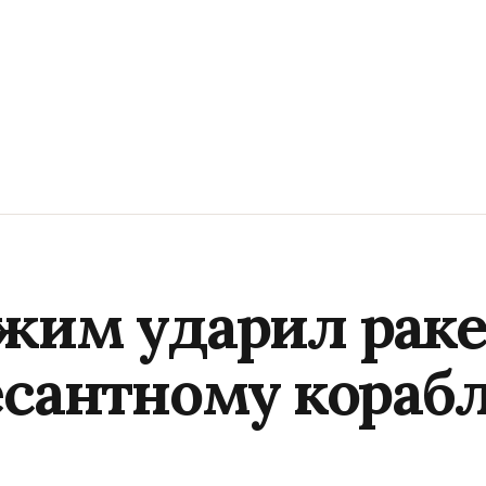
жим ударил раке
есантному корабл