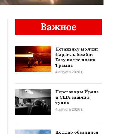
Важное
Нетаньяху молчит,
Израиль бомбит
Газу после плана
Трампа
4 августа 2026 г.
Переговоры Ирана
и США зашли в
тупик
4 августа 2026 г.
Доллар обвалился