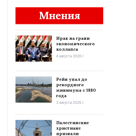
Мнения
Ирак на грани
экономического
коллапса
4 августа 2026 г.
Рейн упал до
рекордного
минимума с 1880
года
3 августа 2026 г.
Палестинские
христиане
призвали