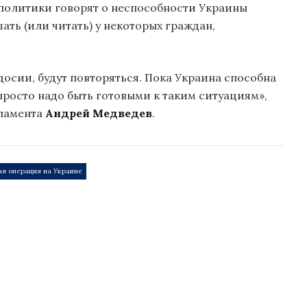
е политики говорят о неспособности Украины
шать (или читать) у некоторых граждан,
осии, будут повторяться. Пока Украина способна
м просто надо быть готовыми к таким ситуациям»,
ламента
Андрей Медведев
.
ая операция на Украине