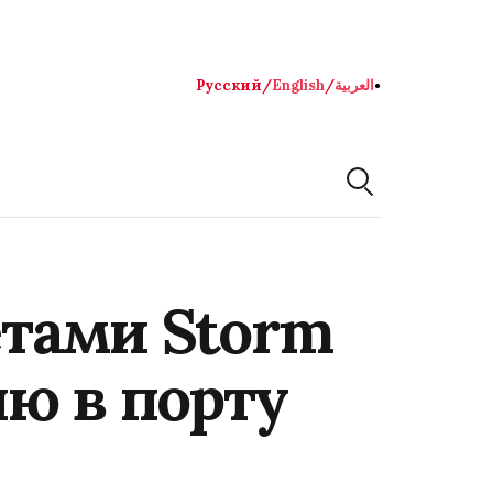
Русский
/
English
/
العربية
●
тами Storm
ю в порту