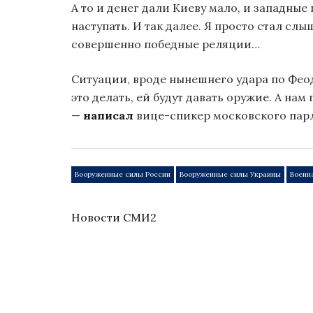
А то и денег дали Киеву мало, и западны
наступать. И так далее. Я просто стал слы
совершенно победные реляции…
Ситуации, вроде нынешнего удара по Феод
это делать, ей будут давать оружие. А на
—
написал
вице-спикер московского пар
Вооруженные силы России
Вооруженные силы Украины
Военн
Новости СМИ2