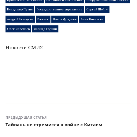
Владимир Путин
Государственное управление
Сергей Шойгу
Андрей Белоусов
Важное
Павел Фрадков
Анна Цивилёва
Олег Савельев
Леонид Горнин
Новости СМИ2
ПРЕДЫДУЩАЯ СТАТЬЯ
Тайвань не стремится к войне с Китаем