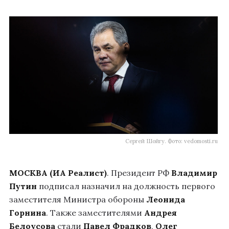
Сергей Шойгу. Фото: vedomosti.ru
МОСКВА (ИА Реалист)
. Президент РФ
Владимир
Путин
подписал назначил на должность первого
заместителя Министра обороны
Леонида
Горнина
. Также заместителями
Андрея
Белоусова
стали
Павел Фрадков
,
Олег