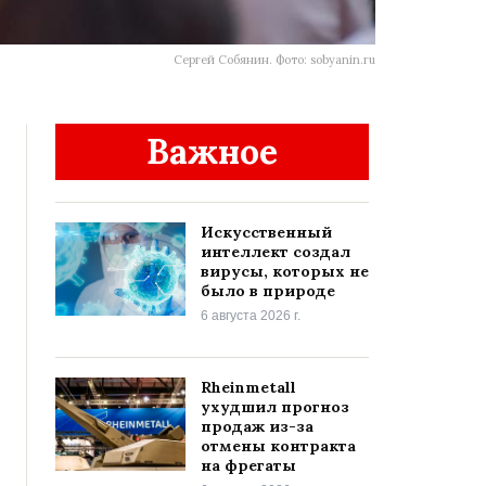
Сергей Собянин. Фото: sobyanin.ru
Важное
Искусственный
интеллект создал
вирусы, которых не
было в природе
6 августа 2026 г.
Rheinmetall
ухудшил прогноз
продаж из-за
отмены контракта
на фрегаты