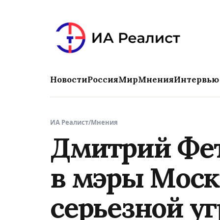
Новости
Россия
Мир
Мнения
Интервью
ИА Реалист
/
Мнения
Дмитрий Фет
в мэры Моск
серьезной у