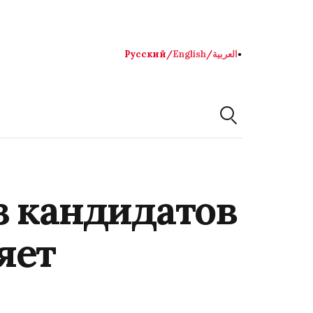
Русский
/
English
/
العربية
●
з кандидатов
яет