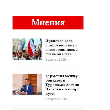
Мнения
Иранская «ось
сопротивления»
восстановилась и
стала опаснее
6 августа 2026 г.
«Армения между
Западом и
Тураном»: Аветик
Чалабян о выборе
пути
5 августа 2026 г.