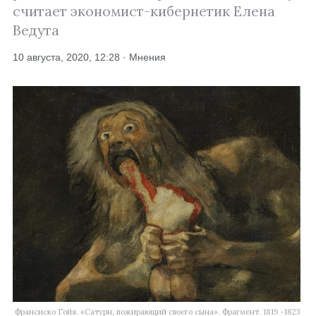
считает экономист-кибернетик Елена
Ведута
10 августа, 2020, 12:28 · Мнения
Франсиско Гойя. «Сатурн, пожирающий своего сына». Фрагмент. 1819 -1823