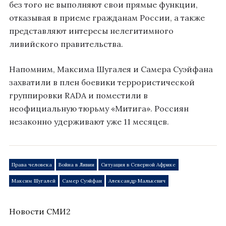
без того не выполняют свои прямые функции,
отказывая в приеме гражданам России, а также
представляют интересы нелегитимного
ливийского правительства.
Напомним, Максима Шугалея и Самера Суэйфана
захватили в плен боевики террористической
группировки RADA и поместили в
неофициальную тюрьму «Митига». Россиян
незаконно удерживают уже 11 месяцев.
Права человека
Война в Ливии
Ситуация в Северной Африке
Максим Шугалей
Самер Суэйфан
Александр Малькевич
Новости СМИ2