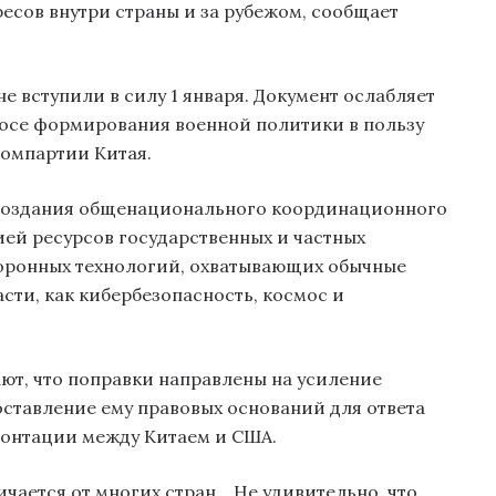
есов внутри страны и за рубежом, сообщает
е вступили в силу 1 января. Документ ослабляет
росе формирования военной политики в пользу
омпартии Китая.
 создания общенационального координационного
ей ресурсов государственных и частных
оронных технологий, охватывающих обычные
сти, как кибербезопасность, космос и
ют, что поправки направлены на усиление
доставление ему правовых оснований для ответа
ронтации между Китаем и США.
чается от многих стран… Не удивительно, что