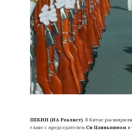
П
ЕКИН
(ИА Реалист)
. В Китае расширил
главе с председателем
Си Цзиньпином
в 