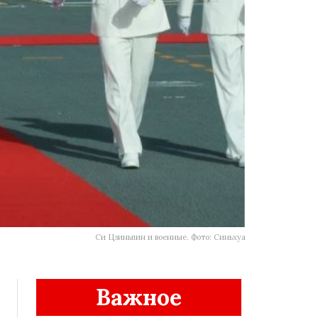
Си Цзиньпин и военные. Фото: Синьхуа
Важное