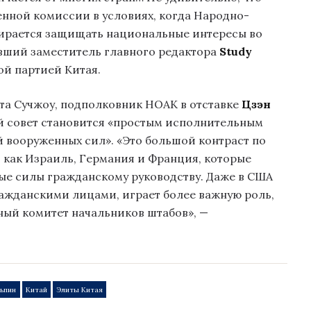
нной комиссии в условиях, когда Народно-
бирается защищать национальные интересы во
ывший заместитель главного редактора
Study
ой партией Китая.
ета Сучжоу, подполковник НОАК в отставке
Цзэн
ый совет становится «простым исполнительным
й вооруженных сил». «Это большой контраст по
 как Израиль, Германия и Франция, которые
ые силы гражданскому руководству. Даже в США
ажданскими лицами, играет более важную роль,
ный комитет начальников штабов», —
ньпин
Китай
Элиты Китая