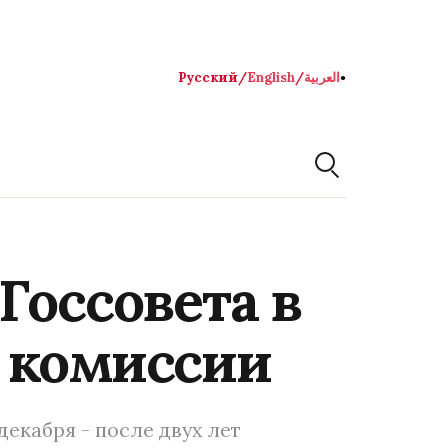
Русский
/
English
/
العربية
●
Госсовета в
 комиссии
екабря - после двух лет