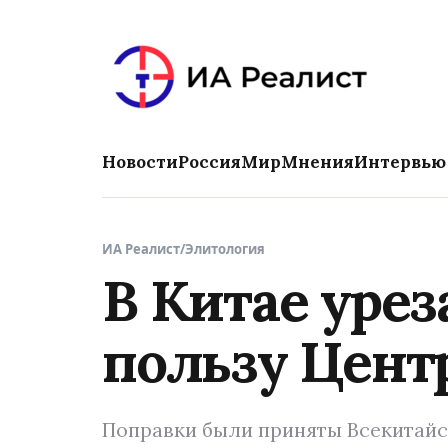
Новости
Россия
Мир
Мнения
Интервью
ИА Реалист
/
Элитология
В Китае урез
пользу Цент
Поправки были приняты Всекитайск