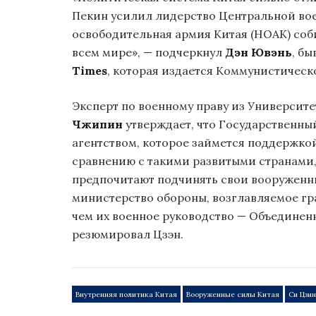
Пекин усилил лидерство Центральной вое
освободительная армия Китая (НОАК) со
всем мире», — подчеркнул
Дэн Ювэнь
, б
Times
, которая издается Коммунистическ
Эксперт по военному праву из Университ
Чжипин
утверждает, что Государственн
агентством, которое займется поддержко
сравнению с такими развитыми странами,
предпочитают подчинять свои вооруженн
министерство обороны, возглавляемое гр
чем их военное руководство — Объединен
резюмировал Цзэн.
Внутренняя политика Китая
Вооруженные силы Китая
Си Цзи