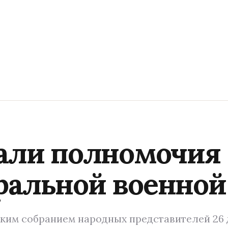
али полномочия 
ральной военной
им собранием народных представителей 26 д