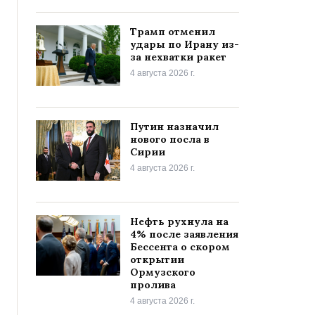
Трамп отменил
удары по Ирану из-
за нехватки ракет
4 августа 2026 г.
Путин назначил
нового посла в
Сирии
4 августа 2026 г.
Нефть рухнула на
4% после заявления
Бессента о скором
открытии
Ормузского
пролива
4 августа 2026 г.