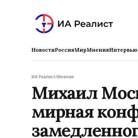
Новости
Россия
Мир
Мнения
Интервью
ИА Реалист
/
Мнения
Михаил Моск
мирная кон
замедленног