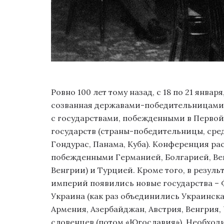
Ровно 100 лет тому назад, с 18 по 21 янв
созванная державами-победительницами 
с государствами, побежденными в Первой
государств (страны-победительницы, сред
Гондурас, Панама, Куба). Конференция р
побежденными Германией, Болгарией, Вен
Венгрии) и Турцией. Кроме того, в резул
империй появились новые государства – Ф
Украина (как раз объединились Украинска
Армения, Азербайджан, Австрия, Венгрия, 
словенцев (потом «Югославия»). Необходи