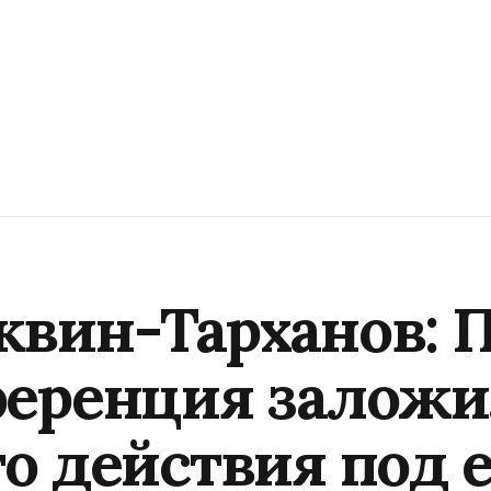
вин-Тарханов: 
ференция заложи
о действия под 