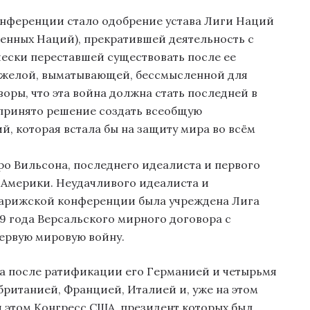
нференции стало одобрение устава Лиги Наций
нных Наций), прекратившей деятельность с
ески переставшей существовать после ее
тяжелой, выматывающей, бессмысленной для
воры, что эта война должна стать последней в
 принято решение создать всеобщую
, которая встала бы на защиту мира во всём
о Вильсона, последнего идеалиста и первого
 Америки. Неудачливого идеалиста и
 Парижской конференции была учреждена Лига
9 года Версальского мирного договора с
ервую мировую войну.
ода после ратификации его Германией и четырьмя
итанией, Францией, Италией и, уже на этом
и этом Конгресс США, президент которых был