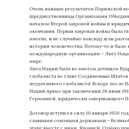
Очень важным результатом Парижской ко
(предшественницы Организации Объедине
началом Второй мировой войны и юридич
окончания. Первая мировая война была 
многих, и не случайно повсюду шли разго
истории человечества. Потому-то и было
международную организацию – Лигу Наций
мире.
Лига Наций была во многом детищем Вудр
глобалиста во главе Соединенных Штатов
неудачливого глобалиста! Вскоре после
Наций прямо при заключении 28 июня 191
Германией, юридически завершающего П
Договор вступил в силу 10 января 1920 г
главными союзными державами – Великобр
этапе вместе с ними, Японией. Однако пр