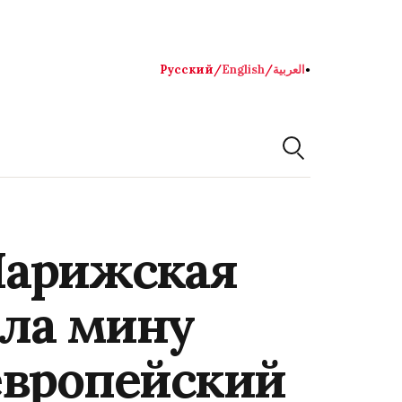
Русский
/
English
/
العربية
●
Парижская
ла мину
европейский