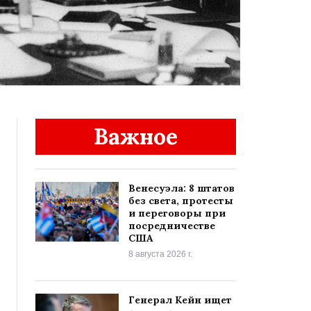
Важное
Венесуэла: 8 штатов
без света, протесты
и переговоры при
посредничестве
США
8 августа 2026 г.
Генерал Кейн ищет