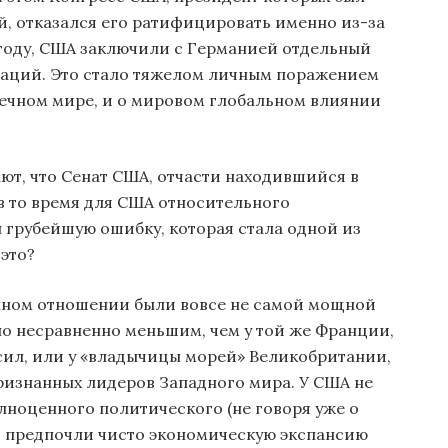
, отказался его ратифицировать именно из-за
 году, США заключили с Германией отдельный
Наций. Это стало тяжелом личным поражением
вечном мире, и о мировом глобальном влиянии
ют, что Сенат США, отчасти находившийся в
 то время для США относительного
грубейшую ошибку, которая стала одной из
это?
оенном отношении были вовсе не самой мощной
ло несравненно меньшим, чем у той же Франции,
ил, или у «владычицы морей» Великобритании,
ризнанных лидеров Западного мира. У США не
лноценного политического (не говоря уже о
ни предпочли чисто экономическую экспансию