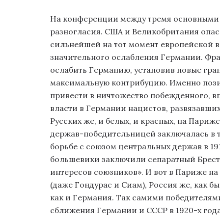
На конференции между тремя основными
разногласия. США и Великобритания опа
сильнейшей на тот момент европейской в
значительного ослабления Германии. Фра
ослабить Германию, установив новые гран
максимальную контрибуцию. Именно пози
привести в ничтожество побежденного, в
власти в Германии нацистов, развязавших
Русских же, и белых, и красных, на Пар
держав-победительницей заключалась в то
борьбе с союзом центральных держав в 1914
большевики заключили сепаратный Брест
интересов союзников». И вот в Париже н
(даже Гондурас и Сиам), Россия же, как бы
как и Германия. Так самими победителям
сближения Германии и СССР в 1920-х года