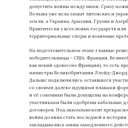
допустить войны между ними. Сразу можно
Польша уже вела захват литовских и укра
земли, а Украина, Армения, Грузия и Азе
Практически у всех новых государств ил
территориальные споры и взаимные прет
На подготовительном этапе главные реш
победительницы – США, Франция, Великоб
как некий «довесок» Франции), то есть п
министры Великобритании Ллойд-Джордж
Дальше подключились оставшиеся участн
со своими далеко идущими планами форма
и её союзники были допущены на конфере
участниками были одобрены кабальные д
договоров. Под аккомпанемент прекраснод
война должна стать последней в истории
закладывались мины замедленного дейст