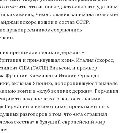
 отметить, что из последнего мало что удалось:
инских земель, Чехословакия занимала польские
рбайджан вскоре вошли в состав СССР.
и их правопреемников сохранялись
ензии.
ения принимали великие державы-
ритания и примкнувшая к ним Италия (скорее,
резидент США (САСШ) Вильсон, и премьер-
, Франции Клемансо и Италии Орландо.
ики, включая Японию, не торопившуюся вначале
льно войти в «клуб великих держав». Германия
нцию только после того, как остальными
ля Германии и ее союзников проекты мирных
ушных разговоров о том, что «эта страшная
 человечества» в будущий европейский мир
вия.