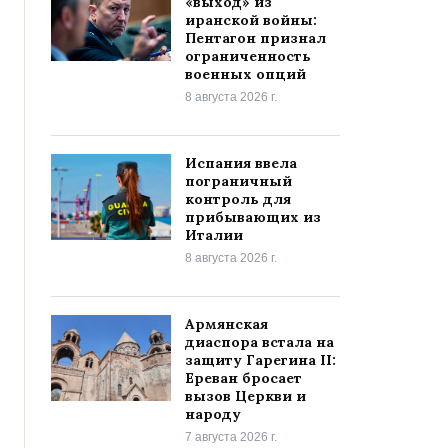
«выход» из
иранской войны:
Пентагон признал
ограниченность
военных опций
8 августа 2026 г.
Испания ввела
пограничный
контроль для
прибывающих из
Италии
8 августа 2026 г.
Армянская
диаспора встала на
защиту Гарегина II:
Ереван бросает
вызов Церкви и
народу
7 августа 2026 г.