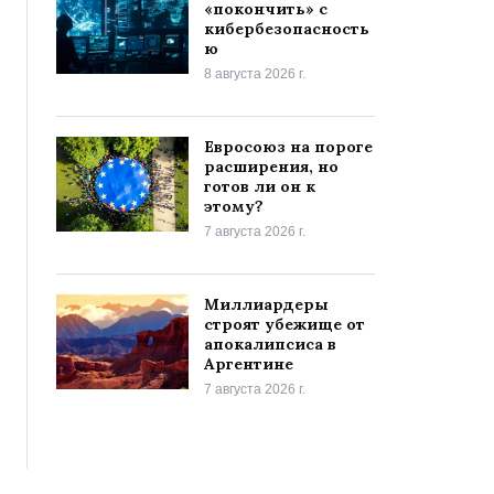
«покончить» с
кибербезопасность
ю
8 августа 2026 г.
Евросоюз на пороге
расширения, но
готов ли он к
этому?
7 августа 2026 г.
Миллиардеры
строят убежище от
апокалипсиса в
Аргентине
7 августа 2026 г.