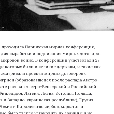
аря, проходила Парижская мирная конференция,
для выработки и подписания мирных договоров
 мировой войне. В конференции участвовали 27
и которых были и великие державы, и такие как
ассматривала проекты мирных договоров с
грией (образовавшейся после распада Австро-
ьтате распада Австро-Венгерской и Российской
инляндия, Латвия, Литва, Эстония, Польша,
я и Западно-украинская республики), Грузия,
Чехия и Королевство сербов, хорватов и
мо было твердо установить их границы и не