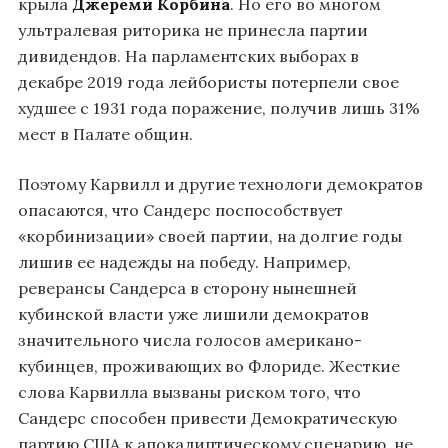
крыла
Джереми Корбина
. Но его во многом
ультралевая риторика не принесла партии
дивидендов. На парламентских выборах в
декабре 2019 года лейбористы потерпели свое
худшее с 1931 года поражение, получив лишь 31%
мест в Палате общин.
Поэтому Карвилл и другие технологи демократов
опасаются, что Сандерс поспособствует
«корбинизации» своей партии, на долгие годы
лишив ее надежды на победу. Например,
реверансы Сандерса в сторону нынешней
кубинской власти уже лишили демократов
значительного числа голосов американо-
кубинцев, проживающих во Флориде. Жесткие
слова Карвилла вызваны риском того, что
Сандерс способен привести Демократическую
партию США к апокалиптическому сценарию, не