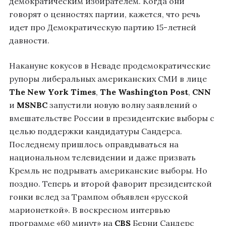
демократическим избирателем. Когда они
говорят о ценностях партии, кажется, что речь
идет про Демократическую партию 15-летней
давности.
Накануне кокусов в Неваде продемократические
рупоры либеральных американских СМИ в лице
The
New York Times
,
The
Washington Post
,
CNN
и
MSNBC
запустили новую волну заявлений о
вмешательстве России в президентские выборы с
целью поддержки кандидатуры Сандерса.
Последнему пришлось оправдываться на
национальном телевидении и даже призвать
Кремль не подрывать американские выборы. Но
поздно. Теперь и второй фаворит президентской
гонки вслед за Трампом объявлен «русской
марионеткой». В воскресном интервью
программе «60 минут» на
CBS
Берни Сандерс