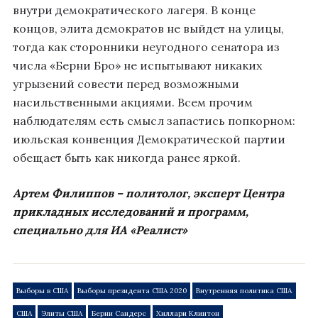
внутри демократического лагеря. В конце
концов, элита демократов не выйдет на улицы,
тогда как сторонники неугодного сенатора из
числа «Берни Бро» не испытывают никаких
угрызений совести перед возможными
насильственными акциями. Всем прочим
наблюдателям есть смысл запастись попкорном:
июльская конвенция Демократической партии
обещает быть как никогда ранее яркой.
Артем Филиппов – политолог, эксперт Центра
прикладных исследований и программ,
специально для ИА «Реалист»
Выборы в США
Выборы президента США 2020
Внутренняя политика США
США
Элиты США
Берни Сандерс
Хиллари Клинтон