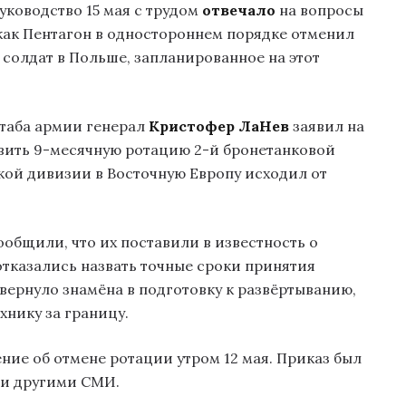
ководство 15 мая с трудом
отвечало
на вопросы
 как Пентагон в одностороннем порядке отменил
 солдат в Польше, запланированное на этот
таба армии генерал
Кристофер ЛаНев
заявил на
овить 9-месячную ротацию 2-й бронетанковой
кой дивизии в Восточную Европу исходил от
ообщили, что их поставили в известность о
отказались назвать точные сроки принятия
свернуло знамёна в подготовку к развёртыванию,
хнику за границу.
ие об отмене ротации утром 12 мая. Приказ был
 и другими СМИ.