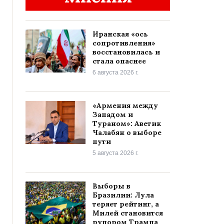
Иранская «ось
сопротивления»
восстановилась и
стала опаснее
6 августа 2026 г.
«Армения между
Западом и
Тураном»: Аветик
Чалабян о выборе
пути
5 августа 2026 г.
Выборы в
Бразилии: Лула
теряет рейтинг, а
Милей становится
рупором Трампа