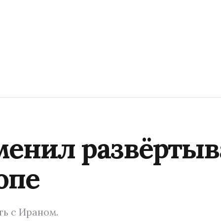
менил развёртыв
опе
ть с Ираном.