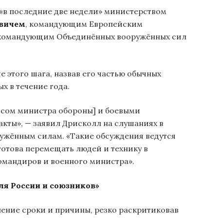
 «в последние две недели» министерством
евичем
, командующим Европейским
командующим Объединённых вооружённых сил
 этого шага, назвав его частью обычных
х в течение года.
исом министра обороны] и боевыми
кты», — заявил Дрисколл на слушаниях в
ужённым силам. «Такие обсуждения ведутся
 готова перемещать людей и технику в
омандиров и военного министра».
ля России и союзников»
ение сроки и причины, резко раскритиковав