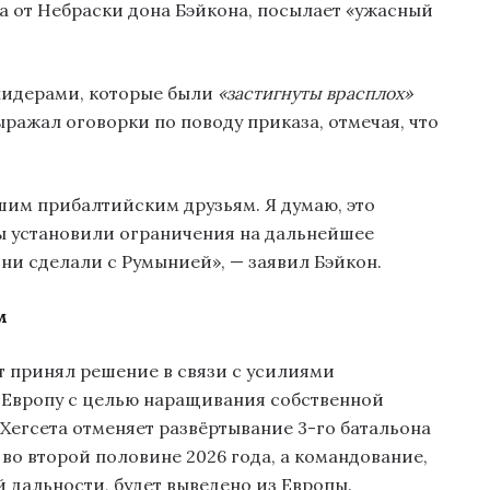
а от Небраски дона Бэйкона, посылает «ужасный
 лидерами, которые были
«застигнуты врасплох»
ыражал оговорки по поводу приказа, отмечая, что
им прибалтийским друзьям. Я думаю, это
мы установили ограничения на дальнейшее
они сделали с Румынией», — заявил Бэйкон.
м
т принял решение в связи с усилиями
 Европу с целью наращивания собственной
Хегсета отменяет развёртывание 3-го батальона
во второй половине 2026 года, а командование,
 дальности, будет выведено из Европы.