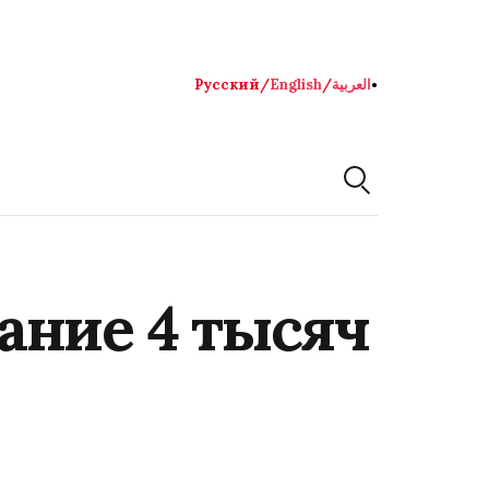
Русский
/
English
/
العربية
●
ание 4 тысяч