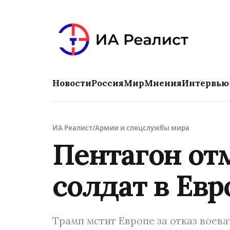
Новости
Россия
Мир
Мнения
Интервью
ИА Реалист
/
Армии и спецслужбы мира
Пентагон от
солдат в Евр
Трамп мстит Европе за отказ воева