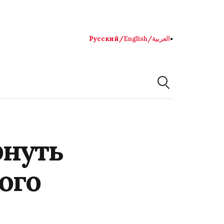
Русский
/
English
/
العربية
●
рнуть
ого