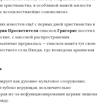
ди христианства, в особливой нашей милости
ие всемилостивейше соизволяем».
лях известен ещё с первых дней христианства в
рия Просветителя
епископ
Григорис
посетил
анские, с миссией распространения
аматично прервалась — епископ нашёл тут свою
местного села Нюгди, где возведена армянская
я
ирует как духовно-культовое сооружение,
т глубоко верующая, исключительно
орая из-за нефункционирования церкви лишена
яду.