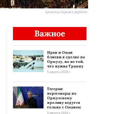
Армянская Церковь в Дербенте.
Важное
Иран и Оман
близки к сделке по
Ормузу, но не той,
что нужна Трампу
5 августа 2026 г.
Тегеран:
переговоры по
Ормузскому
проливу ведутся
только с Оманом
5 августа 2026 г.