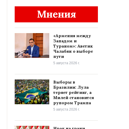
Мнения
«Армения между
Западом и
Тураном»: Аветик
Чалабян о выборе
пути
5 августа 2026 г.
Выборы в
Бразилии: Лула
теряет рейтинг, а
Милей становится
рупором Трампа
5 августа 2026 г.
Ирак на грани