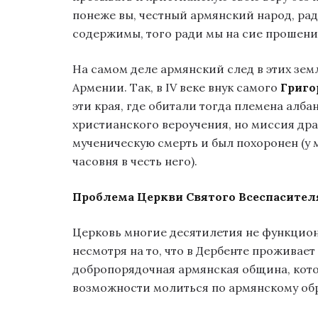
понеже вы, честный армянский народ, ра
содержимы, того ради мы на сие прошен
На самом деле армянский след в этих зем
Армении. Так, в IV веке внук самого
Григо
эти края, где обитали тогда племена алб
христианского вероучения, но миссия др
мученическую смерть и был похоронен (у 
часовня в честь него).
Проблема Церкви Святого Всеспасител
Церковь многие десятилетия не функцион
несмотря на то, что в Дербенте проживае
добропорядочная армянская община, кот
возможности молиться по армянскому обр