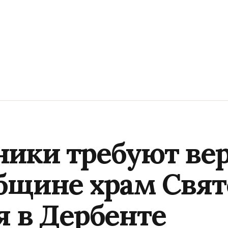
ики требуют ве
бщине храм Свят
я в Дербенте