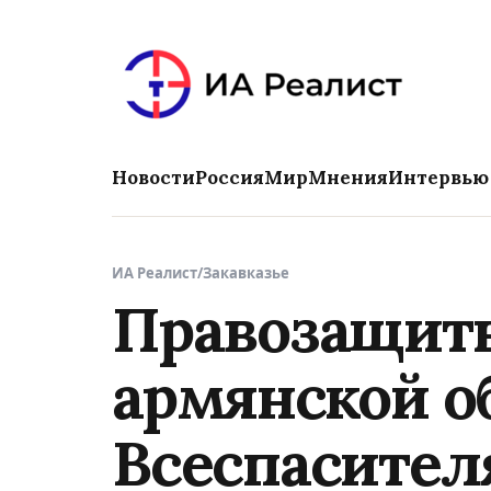
Новости
Россия
Мир
Мнения
Интервью
ИА Реалист
/
Закавказье
Правозащитн
армянской о
Всеспасител