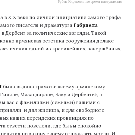
Рубен Киракосян во время выступления
а в XIX веке по личной инициативе самого графа
самого писателя и драматурга
Габриела
н в Дербент за политические взгляды. Такой
конно армянская эстетика сооружения делают
еувеличения одной из красивейших, завершённых,
I
была выдана грамота: «всему армянскому
 Гиляне, Мазандаране, Баку и Дербенте», в
мы вас с фамилиями (семьями) вашими с
приняли, и для жилища, и для свободного
нных наших персидских провинциях по
а отвести повелели, где бы вы спокойно
препятия по закону своему отправлять могли. И