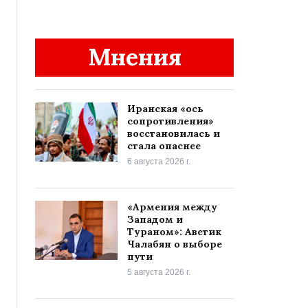
Мнения
Иранская «ось
сопротивления»
восстановилась и
стала опаснее
6 августа 2026 г.
«Армения между
Западом и
Тураном»: Аветик
Чалабян о выборе
пути
5 августа 2026 г.