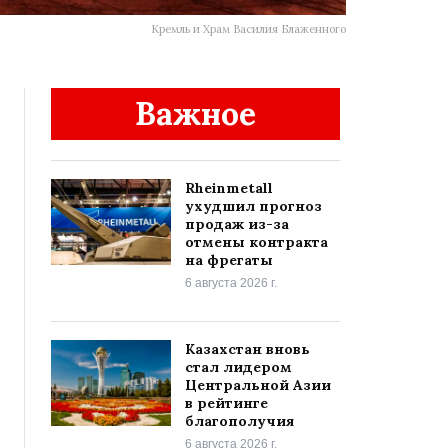
Кремль и Храм Василия Блаженного
Важное
Rheinmetall
ухудшил прогноз
продаж из-за
отмены контракта
на фрегаты
6 августа 2026 г.
Казахстан вновь
стал лидером
Центральной Азии
в рейтинге
благополучия
6 августа 2026 г.