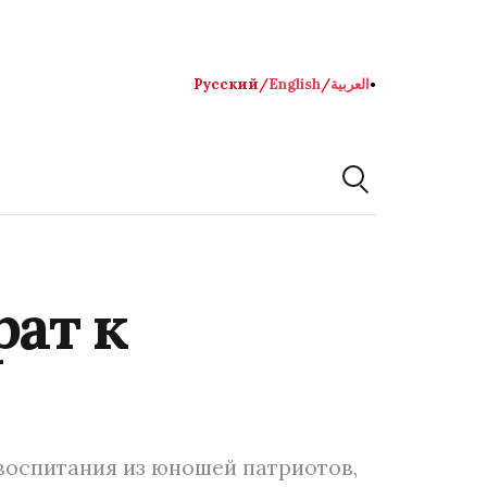
Русский
/
English
/
العربية
●
рат к
 воспитания из юношей патриотов,