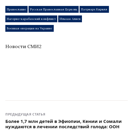
Православие
Русская Православная Церковь
Патриарх Кирилл
Нагорно-карабахский конфликт
Ильхам Алиев
Военная операция на Украине
Новости СМИ2
ПРЕДЫДУЩАЯ СТАТЬЯ
Более 1,7 млн детей в Эфиопии, Кении и Сомали
нуждаются в лечении последствий голода: ООН