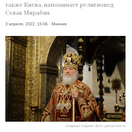
также Киева, напоминает религиовед
Севак Мирабян.
3 апреля, 2022, 15:06 · Мнения
Патриарх Кирилл. Фото: patriarchia.ru