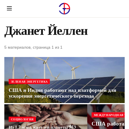
Menu
Джанет Йеллен
5 материалов, страница 1 из 1
ЗЕЛЕНАЯ ЭНЕРГЕТИКА
США и Индия работают над платформой для
ускорения энергетического перехода
МЕЖДУНАРОДНАЯ ТО
СОЦИОЛОГИЯ
США работаю
Из 1,7 млрд жителей планеты 553