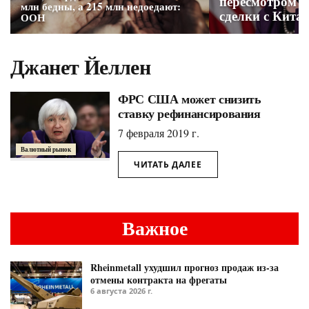
пересмотром т
млн бедны, а 215 млн недоедают:
сделки с Кита
ООН
Джанет Йеллен
ФРС США может снизить
ставку рефинансирования
7 февраля 2019 г.
Валютный рынок
ЧИТАТЬ ДАЛЕЕ
Важное
Rheinmetall ухудшил прогноз продаж из-за
отмены контракта на фрегаты
6 августа 2026 г.